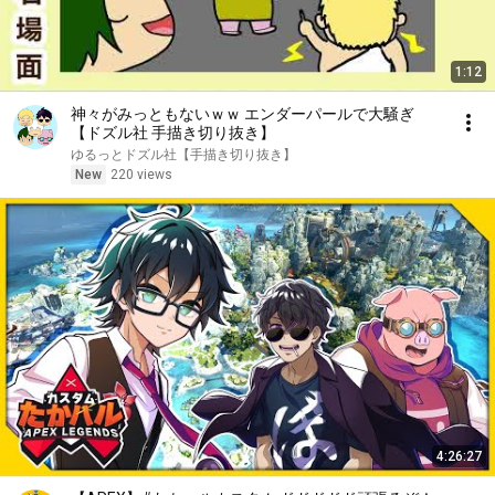
1:12
神々がみっともないｗｗ エンダーパールで大騒ぎ
【ドズル社 手描き切り抜き】
ゆるっとドズル社【手描き切り抜き】
New
220 views
4:26:27