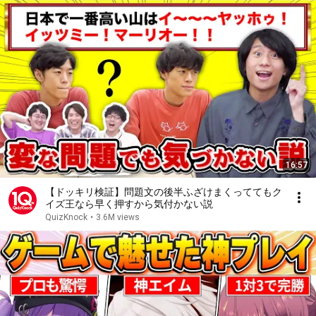
16:57
【ドッキリ検証】問題文の後半ふざけまくっててもク
イズ王なら早く押すから気付かない説
QuizKnock
•
3.6M views