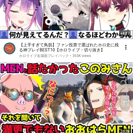
48:07
【上手すぎて鳥肌】ファン投票で選ばれたホロ史に残
る神プレイBEST10【ホロライブ・切り抜き】
ホロライブ名場面プレイバック
•
353K views
20:28