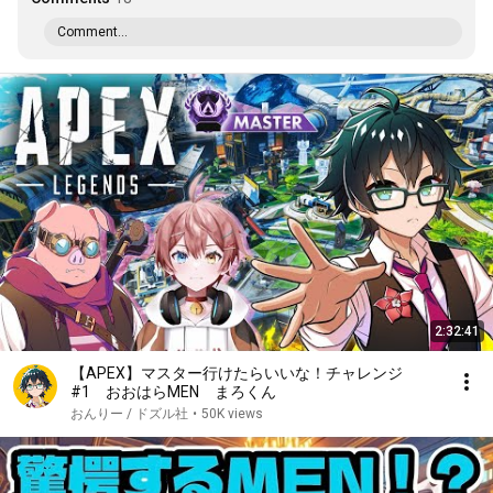
Comment...
2:32:41
【APEX】マスター行けたらいいな！チャレンジ
#1 おおはらMEN まろくん
おんりー / ドズル社
•
50K views