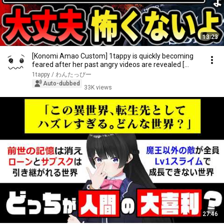
13:23
[Konomi Amao Custom] 1tappy is quickly becoming
feared after her past angry videos are revealed [...
1tappy / わんたっぴー
Auto-dubbed
33K views
27:46