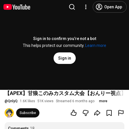
Open App
Sign in to confirm you’re not a bot
This helps protect our community.
Learn more
Sign in
【APEX】甘狼このみカスタム大会【おんりー視点】
@
QnlyQ
1.6K likes
51K views
Streamed 6 months ago
more
Subscribe
Comments
18