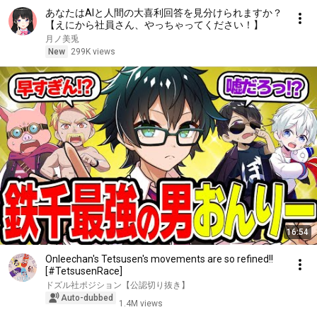
あなたはAIと人間の大喜利回答を見分けられますか？
【えにから社員さん、やっちゃってください！】
月ノ美兎
New
299K views
16:54
Onleechan's Tetsusen's movements are so refined!!
[#TetsusenRace]
ドズル社ポジション【公認切り抜き】
Auto-dubbed
1.4M views