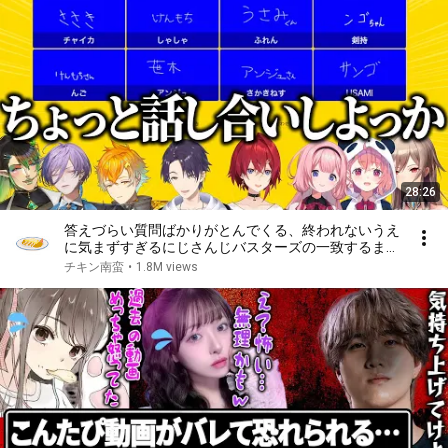
28:26
答えづらい質問ばかりがとんでくる、終われないうえ
に気まずすぎるにじさんじバスターズの一致するまで
終われまテンコラボまとめ【にじさんじ/切り抜き】
チキン南蛮
•
1.8M views