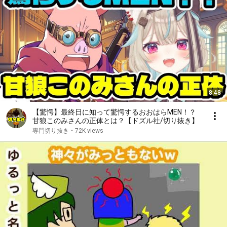
8:48
【驚愕】最終日に知って驚愕するおおはらMEN！？
甘狼このみさんの正体とは？【ドズル社/切り抜き】
専門切り抜き
•
72K views