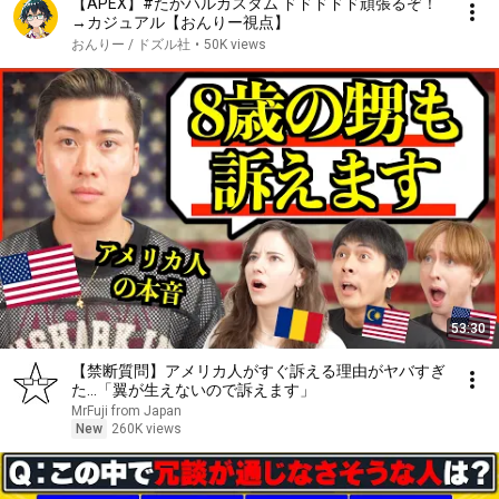
【APEX】#たかハルカスタム ドドドドド頑張るぞ！
→カジュアル【おんりー視点】
おんりー / ドズル社
•
50K views
53:30
【禁断質問】アメリカ人がすぐ訴える理由がヤバすぎ
た…「翼が生えないので訴えます」
MrFuji from Japan
New
260K views