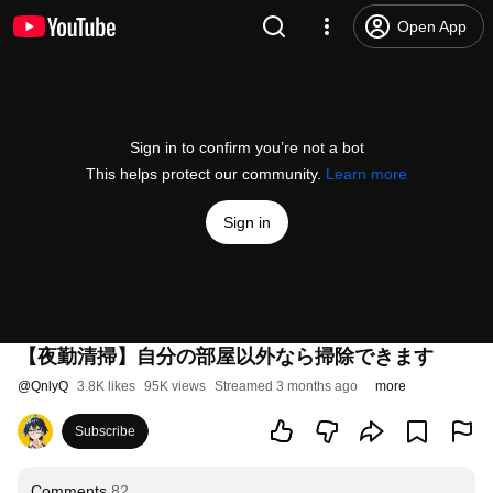
Open App
Sign in to confirm you’re not a bot
This helps protect our community.
Learn more
Sign in
【夜勤清掃】自分の部屋以外なら掃除できます
@
QnlyQ
3.8K likes
95K views
Streamed 3 months ago
more
Subscribe
Comments
82