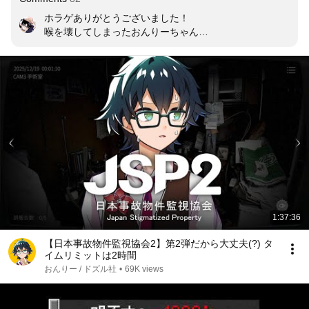
ホラゲありがとうございました！

喉を壊してしまったおんりーちゃん…

お大事に！！！
1:37:36
【日本事故物件監視協会2】第2弾だから大丈夫(?) タ
イムリミットは2時間
おんりー / ドズル社
•
69K views