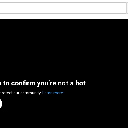
n to confirm you’re not a bot
 protect our community.
Learn more