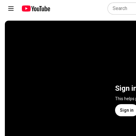
Sign i
This helps
Sign in