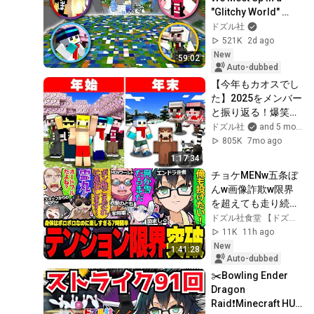
"Glitchy World" 
Where Health Is 
ドズル社
Shared! [Minecraft]
521K
2d ago
New
59:02
Auto-dubbed
【今年もカオスでし
た】2025をメンバー
と振り返る！爆笑シ
ーンTOP10！
ドズル社
and 5 more
805K
7mo ago
1:17:34
チョケMENw五条ぼ
んw画像詐欺w限界
を超えても走り続け
るドズル社が面白す
ドズル社食堂 【ドズル社切り抜き】
ぎたw【ドズル社/切
11K
11h ago
り抜き】【ドズル/
New
1:41:28
ぼんじゅうる/おお
Auto-dubbed
はらMEN/おんりー/
✂️Bowling Ender 
おらふくん/ネコお
Dragon 
じ】
Raid❗Minecraft HUD 