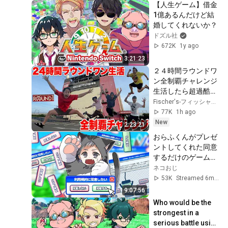
【人生ゲーム】借金
1億あるんだけど結
婚してくれないか？
ドズル社
672K
1y ago
3:21:23
２４時間ラウンドワ
ン全制覇チャレンジ
生活したら超過酷を
超えて奇跡連発で最
Fischer's-フィッシャーズ-
強の1日になった
77K
1h ago
www
New
2:23:21
おらふくんがプレゼ
ントしてくれた同意
するだけのゲームや
るわ【利用規約に同
ネコおじ
意したい】【ネコお
53K
Streamed 6mo ago
じ】
9:07:56
Who would be the 
strongest in a 
serious battle using 