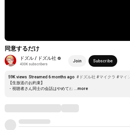
同意するだけ
ドズル / ドズル社
Join
Subscribe
430K subscribers
59K views
Streamed 6 months ago
#ドズル社
#マイクラ
#マイ
【生放送のお約束】

・視聴者さん同士の会話はやめてね
…
...more
Comments