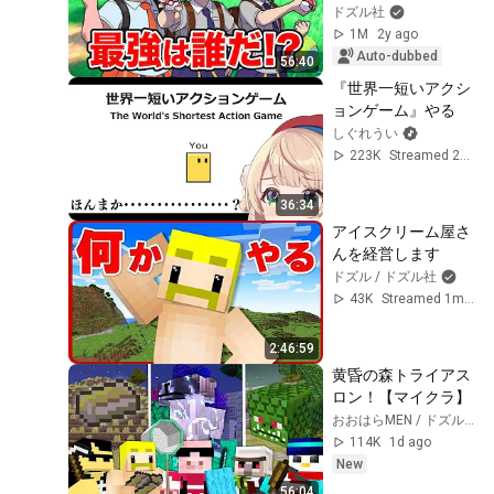
only the Pokemon 
ドズル社
you caught in an 
1M
2y ago
hour?! [Po...
Auto-dubbed
56:40
『世界一短いアクシ
ョンゲーム』やる
しぐれうい
223K
Streamed 2y ago
36:34
アイスクリーム屋さ
んを経営します
ドズル / ドズル社
43K
Streamed 1mo ago
2:46:59
黄昏の森トライアス
ロン！【マイクラ】
おおはらMEN / ドズル社
114K
1d ago
New
56:04