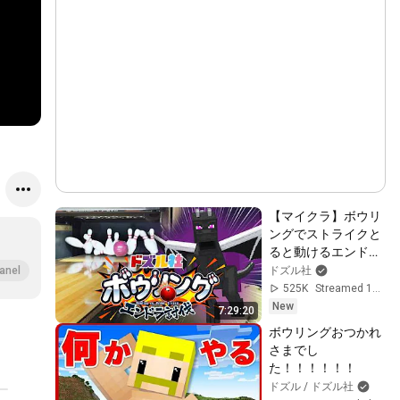
【マイクラ】ボウリ
ングでストライクと
ると動けるエンドラ
討伐【ドズル社生放
ドズル社
anel
送】
525K
Streamed 18h ago
New
7:29:20
ボウリングおつかれ
さまでし
た！！！！！！
ドズル / ドズル社