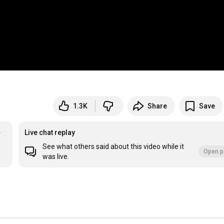
1.3K
Share
Save
ンクラフト
Live chat replay
See what others said about this video while it
Open p
was live.