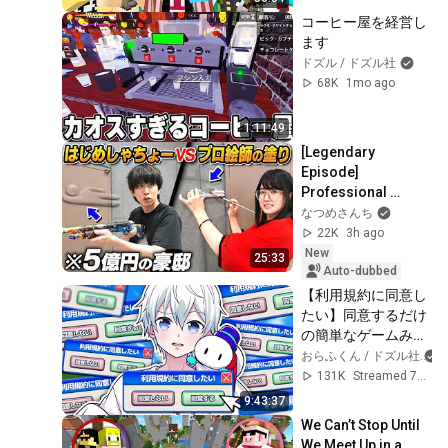
コーヒー屋を経営し
ます
ドズル / ドズル社
68K
1mo ago
1:11:49
[Legendary 
Episode] 
Professional 
Artists Try the "Live-
なつめさんち
Action Chameleon" 
22K
3h ago
Challenge at 
New
25:33
Hajime Syac...
Auto-dubbed
【利用規約に同意し
たい】同意するだけ
の簡単なゲームみた
いです！【ドズル
おらふくん / ドズル社
社/おらふくん】
131K
Streamed 7mo ago
9:43:37
We Can’t Stop Until 
We Meet Up in a 