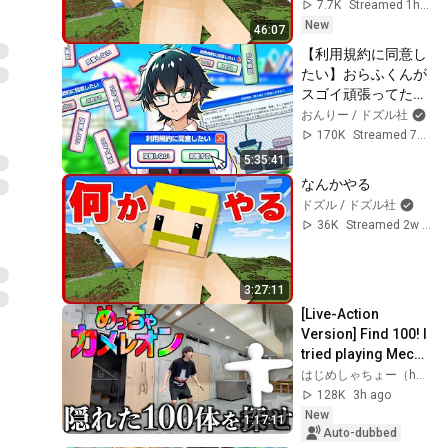
7.7K
Streamed 1h ago
New
46:07
【利用規約に同意し
たい】おらふくんが
スゴイ頑張ってたゲ
ーム
おんりー / ドズル社
170K
Streamed 7mo ago
5:35:41
なんかやる
ドズル / ドズル社
36K
Streamed 2w ago
3:27:11
[Live-Action 
Version] Find 100! I 
tried playing Mecha 
Chameleon at 
はじめしゃちょー（hajime）
home.
128K
3h ago
New
1:17:11
Auto-dubbed