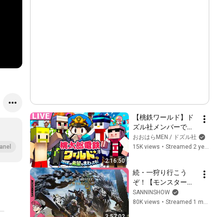
【桃鉄ワールド】ド
ズル社メンバーで特
別マップ！！！【お
おおはらMEN / ドズル社
おはらMEN視点】
15K views
•
Streamed 2 years ago
anel
2:16:50
続・一狩り行こう
ぞ！【モンスターハ
ンターワイルズ】視
SANNINSHOW
点：ぺちゃんこ  w/ド
80K views
•
Streamed 1 month ago
ンピシャ,しんじさん,
3:57:02