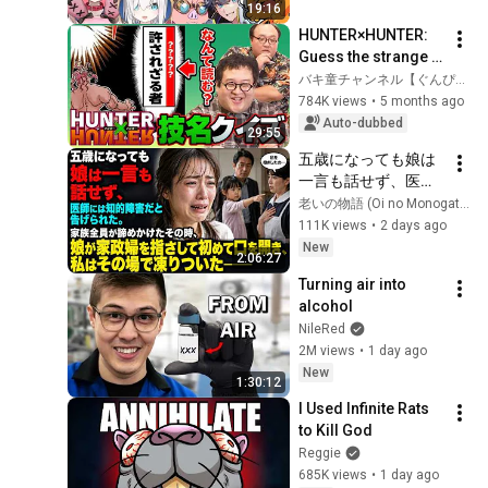
19:16
HUNTER×HUNTER: 
Guess the strange 
pronunciation of the 
バキ童チャンネル【ぐんぴぃ】
technique name! 
784K views
•
5 months ago
[My hands are 
Auto-dubbed
29:55
machine guns]
五歳になっても娘は
一言も話せず、医師
には知的障害だと告
老いの物語 (Oi no Monogatari)
げられた。家族全員
111K views
•
2 days ago
が諦めかけたその
New
2:06:27
時、娘が家政婦を指
Turning air into 
さして初めて口を開
alcohol
き、私はその場で凍
NileRed
りついた――
2M views
•
1 day ago
New
1:30:12
I Used Infinite Rats 
to Kill God
Reggie
685K views
•
1 day ago