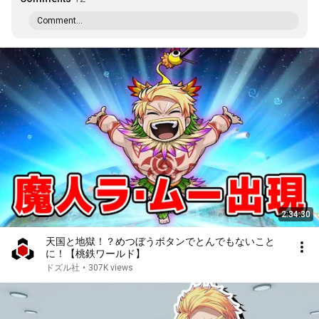
Comment...
2:34:30
天国と地獄！？めつぼうボタンでとんでもないこと
に！【桃鉄ワールド】
ドズル社
•
307K views