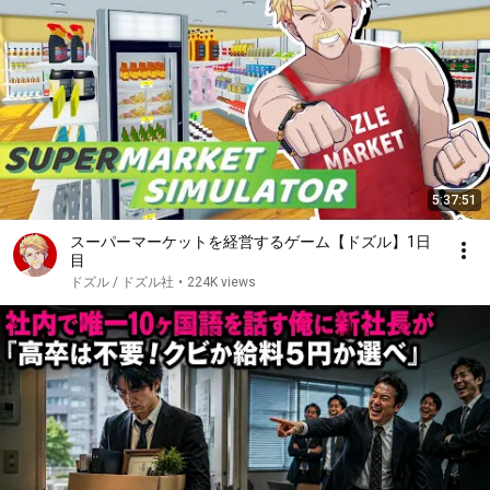
5:37:51
スーパーマーケットを経営するゲーム【ドズル】1日
目
ドズル / ドズル社
•
224K views