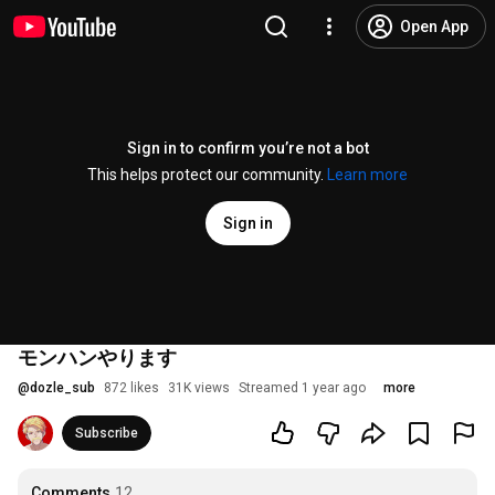
Open App
Sign in to confirm you’re not a bot
This helps protect our community.
Learn more
Sign in
モンハンやります
@
dozle_sub
872 likes
31K views
Streamed 1 year ago
more
Subscribe
Comments
12