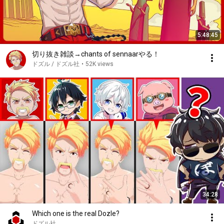
5:48:45
切り抜き雑談→chants of sennaarやる！
ドズル / ドズル社
•
52K views
34:28
Which one is the real Dozle?
ドズル社