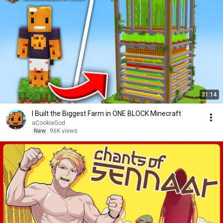
31:14
I Built the Biggest Farm in ONE BLOCK Minecraft
aCookieGod
New
96K views