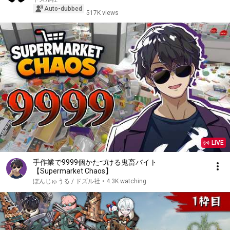
Auto-dubbed
517K views
LIVE
手作業で9999個かたづける鬼畜バイト
【Supermarket Chaos】
ぼんじゅうる / ドズル社
•
4.3K watching