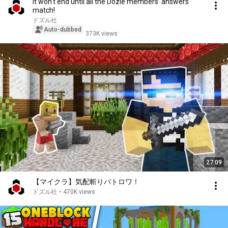
It won't end until all the Dozle members' answers
match!
ドズル社
Auto-dubbed
373K views
27:09
【マイクラ】気配斬りバトロワ！
ドズル社
•
470K views