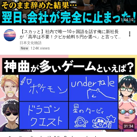
1:44:10
【スカッと】社内で唯一10ヶ国語を話す俺に新社長
が「高卒は不要！クビか給料５円か選べ」と言ってき
た。そのまま辞めた結果
日本文化物語
New
124K views
31:34