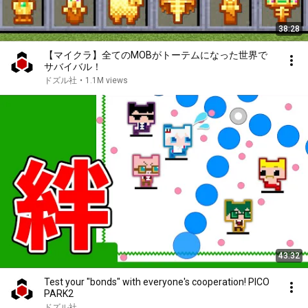
38:28
【マイクラ】全てのMOBがトーテムになった世界で
サバイバル！
ドズル社
•
1.1M views
43:32
Test your "bonds" with everyone's cooperation! PICO
PARK2
ドズル社