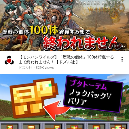
10:53:47
【モンハンワイルズ】「歴戦の個体」100体狩猟する
まで終われません！【ドズル社 】
ドズル社
•
329K views