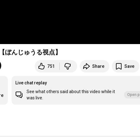
-【ぼんじゅうる視点】
751
Share
Save
Live chat replay
See what others said about this video while it
Open p
re
was live.