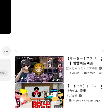
【マーダーミステリ
ー】隠世商店 #隠世
商店水無月一日【ぼ
ぼんじゅうる / ドズル社
んじゅうる視点】
18K views
•
Streamed 1 year ago
anel
4:54:58
【マイクラ】ドズル
社からの脱出！
ドズル社
1.3M views
•
4 years ago
30:18