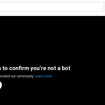
n to confirm you’re not a bot
 protect our community.
Learn more