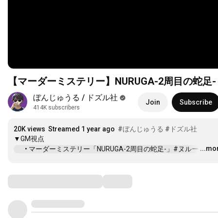
【マーダーミステリー】NURUGA-2周目の蛇足
ぼんじゅうる / ドズル社
Join
Subscribe
414K subscribers
20K views
Streamed 1 year ago
#ぼんじゅうる
#ドズル社
...mo
 • マーダーミステリー「NURUGA-2周目の蛇足-」#ヌルー
…
Comments