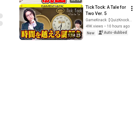
Tick Tock: A Tale for 
Two Ver. 5
GameKnack【QuizKnockゲームチャンネル】
49K views
•
10 hours ago
Auto-dubbed
New
1:14:25
【峯田大夢×寺島拓
篤】『愛の刺青』全
話まとめ #リーマン 
CIELフルールチャンネル【全話無料BLボイスコミック更新中】
#メガネ受け #bl
34K views
•
1 day ago
New
1:17:54
【 #minecraft  #ド
ズル社  】ドズル社企
画！100人100分でい
あーた／あーたんちゃんねる
くつ進捗達成できる
3.4K views
•
13 days ago
のか！！に参加して
29:05
きたよ！【あーた視
【マダミス】
点】
NURUGA-ヌルーガ- 
#ヌルーガ222【ぼん
ぼんじゅうる / ドズル社
じゅうる視点】
21K views
•
Streamed 1 year ago