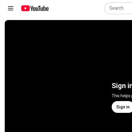
Sign i
This helps
Sign in