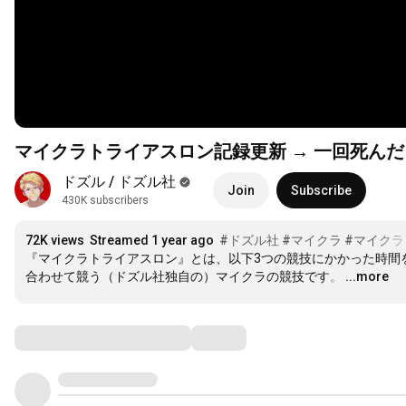
マイクラトライアスロン記録更新 → 一回死ん
ドズル / ドズル社
Join
Subscribe
430K subscribers
72K views
Streamed 1 year ago
#ドズル社
#マイクラ
#マイク
『マイクラトライアスロン』とは、以下3つの競技にかかった時間
合わせて競う（ドズル社独自の）マイクラの競技です。
…
...more
Comments