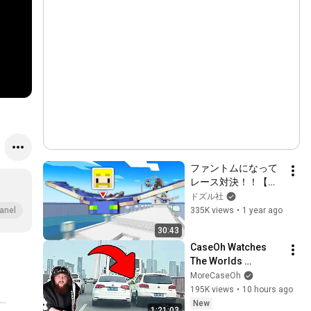
ファントムになって
レース対決！！【マ
イクラ】
ドズル社
335K views
•
1 year ago
anel
30:43
CaseOh Watches 
The Worlds 
Dumbest Drivers
MoreCaseOh
195K views
•
10 hours ago
New
1:21:03