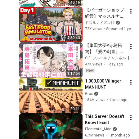
40:16
【バーガーショップ
経営】マッスルナル
ド開店！！1日目【ド
ドズル / ドズル社
ズル】
72K views
•
Streamed 1 year ago
4:50:43
【峯田大夢×寺島拓
篤】『愛の刺青』全
話まとめ #リーマン 
CIELフルールチャンネル【全話無料BLボイスコミック更新中】
#メガネ受け #bl
47K views
•
1 day ago
New
1:17:54
1,000,000 Villager 
MANHUNT
Grox
184M views
•
1 year ago
30:11
This Server Doesn't 
Know I Exist
Elemental_Man
6.7M views
•
1 month ago