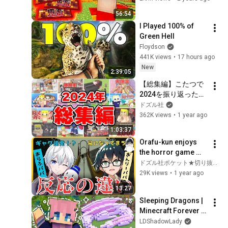
56:54
I Played 100% of 
Green Hell
Floydson
441K views
•
17 hours ago
New
2:39:05
【総集編】こたつで
2024を振り返ったら
アツアツだった！
ドズル社
362K views
•
1 year ago
1:03:37
Orafu-kun enjoys 
the horror game 
with ease, while 
ドズル社ポケット★切り抜きチャンネル
Onri-chan struggles 
29K views
•
1 year ago
to play despite 
13:27
being scare...
Sleeping Dragons | 
Minecraft Forever 
World | Ep. 7
LDShadowLady