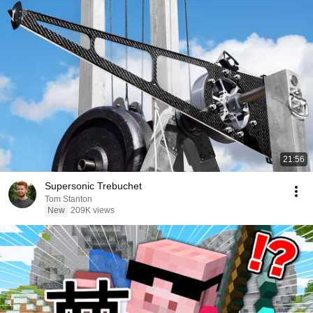
21:56
Supersonic Trebuchet
Tom Stanton
New
209K views