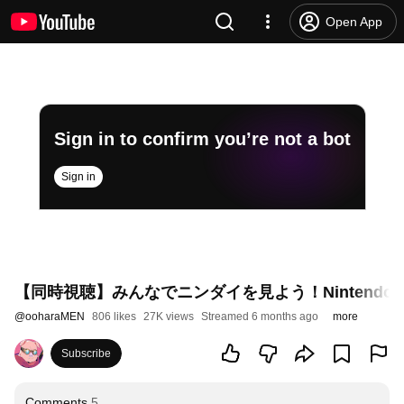
Open App
Sign in to confirm you’re not a bot
Sign in
【同時視聴】みんなでニンダイを見よう！Nintendo Dir
@
ooharaMEN
806 likes
27K views
Streamed 6 months ago
more
Subscribe
Comments
5