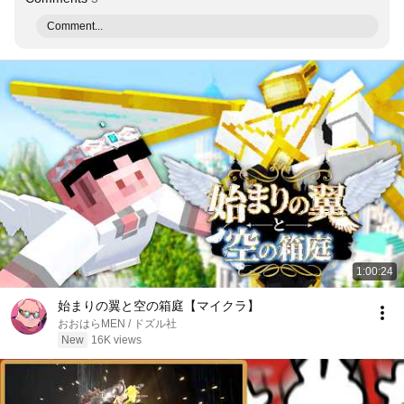
Comment...
1:00:24
始まりの翼と空の箱庭【マイクラ】
おおはらMEN / ドズル社
New
16K views