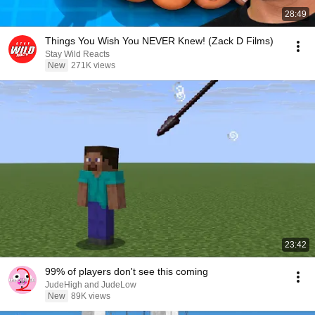
28:49
Things You Wish You NEVER Knew! (Zack D Films)
Stay Wild Reacts
New
271K views
23:42
99% of players don't see this coming
JudeHigh and JudeLow
New
89K views