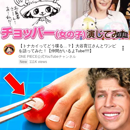
41:17
【トナカイってどう喋る…？】大谷育江さんとワンピ
を語ってみた！【仲間がいるよTube!!!!】
ONE PIECE公式YouTubeチャンネル
New
111K views