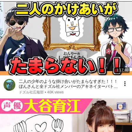
1:17:40
二人の少年のような掛け合いがたまらなすぎた！！！
ぼんさんと全ドズル社メンバーのアキネイターバトル
まとめ！！！【切り抜き】
ドズル社広報部
•
40K views