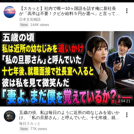
【スカッと】社内で唯一10ヶ国語を話す俺に新社長
が「高卒は不要！クビか給料５円か選べ」と言ってき
た。そのまま辞めた結果
日本文化物語
New
144K views
2:04:21
五歳の頃、私は毎日のように近所の幼なじみを追いか
け、「私の旦那さん」と呼んでいた。十七年後、就職
面接で社長室へ入ると、彼は私を見て微笑んだ。「妻
毎日スカッと
よ、まだ僕を覚えているか？」――
New
77K views