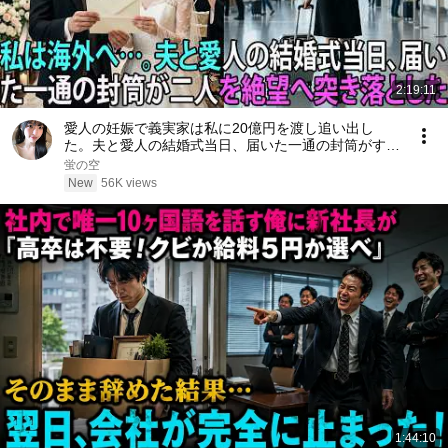
2:19:11
愛人の妊娠で義実家は私に20億円を渡し追い出し
た。夫と愛人の結婚式当日、届いた一通の封筒がすべ
てを終わらせた――| 感動する話 | スカッとする話
蛍の空
New
56K views
1:44:10