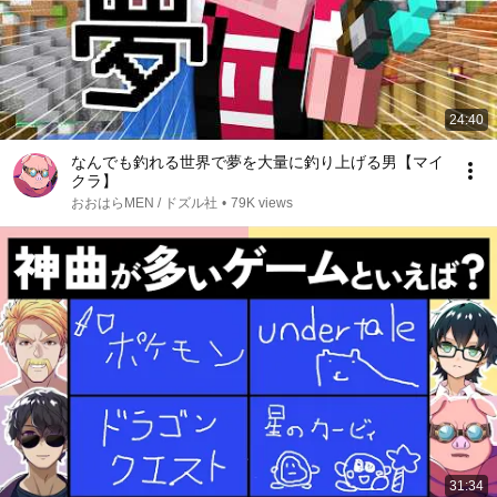
24:40
なんでも釣れる世界で夢を大量に釣り上げる男【マイ
クラ】
おおはらMEN / ドズル社
•
79K views
31:34