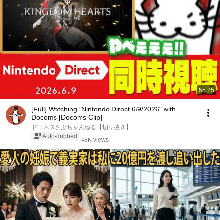
55:25
[Full] Watching "Nintendo Direct 6/9/2026" with
Docoms [Docoms Clip]
ドコムスさぶちゃんねる【切り抜き】
Auto-dubbed
48K views