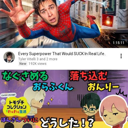
1:15:11
Every Superpower That Would SUCK In Real Life..
Tyler Vitelli 3 and 2 more
New
192K views