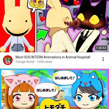
1:26:52
Most SUS INTERN Animations in Animal Hospital!
Ostoge World
•
193K views