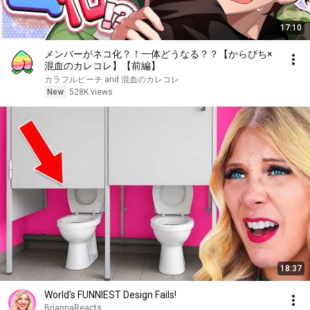
17:10
メンバーがネコ化？！一体どうなる？？【からぴち×
混血のカレコレ】【前編】
カラフルピーチ and 混血のカレコレ
New
528K views
18:37
World's FUNNIEST Design Fails!
BriannaReacts