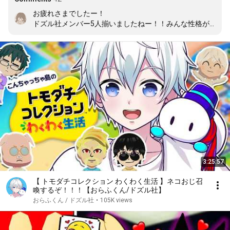
お疲れさまでしたー！

ドズル社メンバー5人揃いましたねー！！みんな性格が
合っててめちゃおもろかったー！！

『ブルーチーズ伝道師』一生忘れん気がしますw
3:25:57
【 トモダチコレクション わくわく生活 】ネコおじ召
喚するぞ！！！【おらふくん/ドズル社】
おらふくん / ドズル社
•
105K views