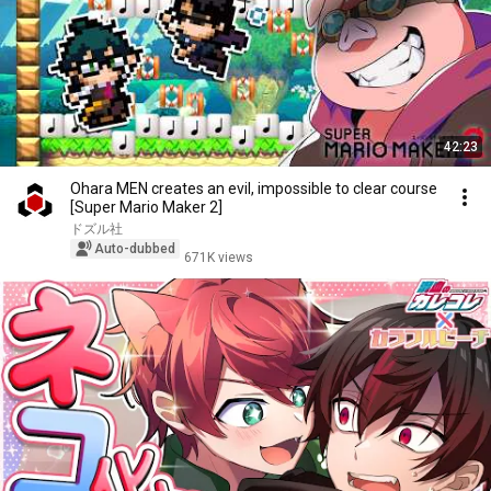
42:23
Ohara MEN creates an evil, impossible to clear course
[Super Mario Maker 2]
ドズル社
Auto-dubbed
671K views