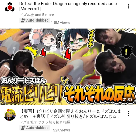
Defeat the Ender Dragon using only recorded audio
[Minecraft]
ドズル社 and 5 more
Auto-dubbed
1.5M views
21:03
【実写】ビリビリ企画で悶えるおんりー＆ドズぼんま
とめ！＋裏話【ドズル社切り抜き/ドズル/ぼんじゅう
る/おんりー/ネコおじ】
ドズル社アツクラ切り抜き猫屋
Auto-dubbed
152K views