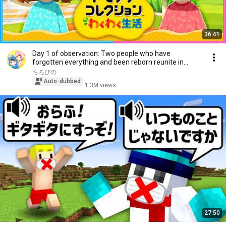
36:41
Day 1 of observation: Two people who have
forgotten everything and been reborn reunite in
"Tomoda...
ちろぴの
Auto-dubbed
1.3M views
27:50