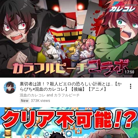
17:50
裏切者は誰！？殺人ピエロの恐ろしい計画とは…【か
らぴち×混血のカレコレ】【後編】【アニメ】
混血のカレコレ and カラフルピーチ
New
373K views