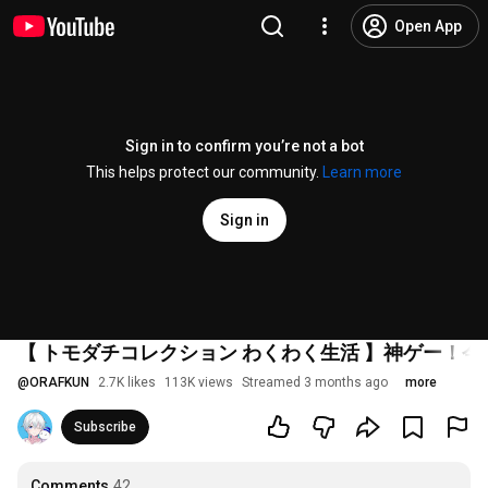
Open App
Sign in to confirm you’re not a bot
This helps protect our community.
Learn more
Sign in
【 トモダチコレクション わくわく生活 】神ゲー！
@
ORAFKUN
2.7K likes
113K views
Streamed 3 months ago
more
Subscribe
Comments
42