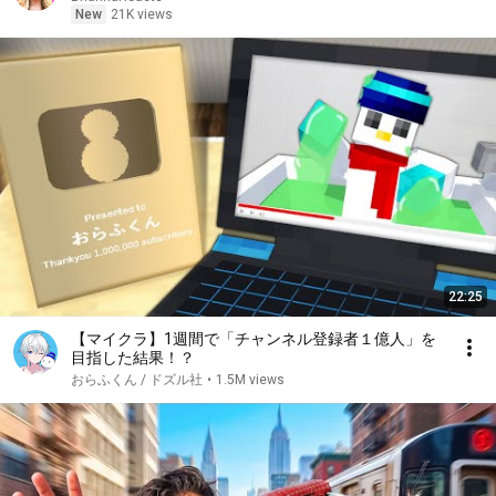
New
21K views
22:25
【マイクラ】1週間で「チャンネル登録者１億人」を
目指した結果！？
おらふくん / ドズル社
•
1.5M views