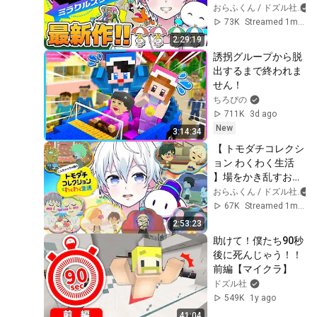
ぞ！【おらふくん/
おらふくん / ドズル社
ドズル社】
73K
Streamed 1mo ago
2:29:19
誘拐グループから脱
出するまで終われま
せん！
ちろぴの
711K
3d ago
New
3:14:34
【 トモダチコレクシ
ョン わくわく生活 
】場をかき乱すおら
ふVS一途たいたい
おらふくん / ドズル社
VS恋多きおんりー
67K
Streamed 1mo ago
【おらふくん/ドズ
2:53:23
ル社】
助けて！僕たち90秒
後に死んじゃう！！
前編【マイクラ】
ドズル社
549K
1y ago
41:04