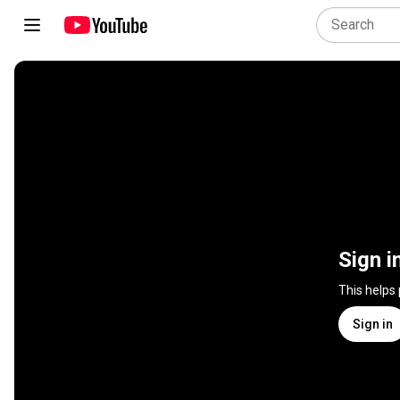
Sign i
This helps
Sign in