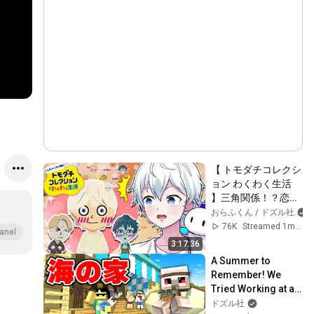
【 トモダチコレクシ
ョン わくわく生活 
】三角関係！？恋の
行方はいかに！！！
おらふくん / ドズル社
【おらふくん/ドズ
76K
Streamed 1mo ago
anel
ル社】
3:17:36
A Summer to 
Remember! We 
Tried Working at a 
Beach Shack... 
ドズル社