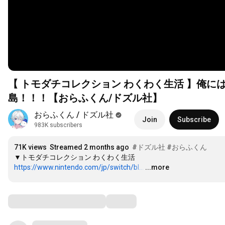
【 トモダチコレクション わくわく生活 】俺
島！！！【おらふくん/ドズル社】
おらふくん / ドズル社
Join
Subscribe
983K subscribers
71K views
Streamed 2 months ago
#ドズル社
#おらふくん
https://www.nintendo.com/jp/switch/bl...
…
...more
Comments