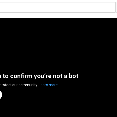
n to confirm you’re not a bot
 protect our community.
Learn more