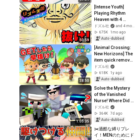
[Intense Youth] 
Playing Rhythm 
Heaven with 4 
people was so 
ドズル社
and 4 more
chaotic we couldn't 
675K
1mo ago
stop laughing lol ...
Auto-dubbed
50:59
[Animal Crossing: 
New Horizons] The 
item quick removal 
championship held 
ドズル社
by beginners was 
618K
1y ago
too bru...
Auto-dubbed
38:50
Solve the Mystery 
of the Vanished 
Nurse! Where Did 
the Woman the 
ドズル社
Ghost Loved Go? 
364K
7d ago
[Minecraft]
Auto-dubbed
1:05:35
✂️過酷な縛りプレ
イ！MENのためにド