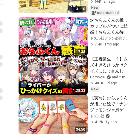
[Minecraft]
66K
2h ago
New
31:10
Auto-dubbed
✂️おらふくんの推し
カップルがついに結
婚！おらふくん待望
の瞬間がついに実
ドズル社ファン必見チャンネル
現！【ドズル社/切
7.4K
1mo ago
り抜き】【ドズル/
17:38
ぼんじゅうる/おお
【王者誕生！？】ム
はらMEN/おんりー/
ズすぎるひっかけク
おらふくん】
イズににじさんじラ
イバーが挑戦！ #く
ChroNoiR
and 2 more
ろなん
481K
3d ago
New
1:28:33
【実写】おらふくん
が描いた絵で「ナン
ジャモンジャ風ゲー
ム」やってみたらカ
ドズル社
オスすぎたwwwww
412K
1y ago
34:50