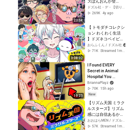
ズぼんおんが登
場！！これが絆！ポ
ドズル社・デ・【切り抜き】
ケモン交換まとめ！
269K
4y ago
【おおはらMEN】
23:04
【ぼんじゅうる】
【 トモダチコレクシ
【ドズル】【おんり
ョン わくわく生活 
ー】【ドズル社切り
】ドズネコベイビー
抜き】【ドズル社】
誕生か！？今夜も大
おらふくん / ドズル社
【切り抜き】
波乱の予感！！！
71K
Streamed 1mo ago
【おらふくん/ドズ
3:08:02
ル社】
I Found EVERY 
Secret in Animal 
Hospital You 
Missed…
BriannaPlayz
70K
15h ago
New
19:23
【リズム天国 ミラク
ルスターズ】リズム
感には自信あるから
まぁいけるっしょ
おおはらMEN / ドズル社
【ドズル社/おおは
57K
Streamed 1mo ago