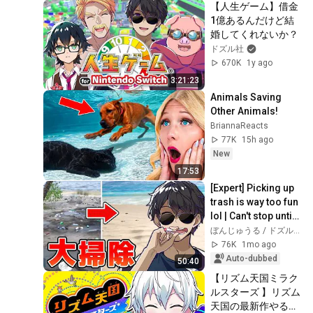
【人生ゲーム】借金
1億あるんだけど結
婚してくれないか？
ドズル社
670K
1y ago
3:21:23
Animals Saving 
Other Animals!
BriannaReacts
77K
15h ago
New
17:53
[Expert] Picking up 
trash is way too fun 
lol | Can't stop until 
this desert island is 
ぼんじゅうる / ドズル社
clean【Resto...
76K
1mo ago
Auto-dubbed
50:40
【リズム天国ミラク
ルスターズ 】リズム
天国の最新作やる