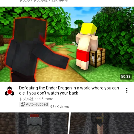
ドズル / ドズル社
•
32K views
50:33
Defeating the Ender Dragon in a world where you can
die if you don't watch your back
ドズル社 and 5 more
Auto-dubbed
984K views