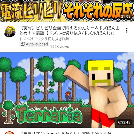
21:03
【実写】ビリビリ企画で悶えるおんりー＆ドズぼんま
とめ！＋裏話【ドズル社切り抜き/ドズル/ぼんじゅう
る/おんりー/ネコおじ】
ドズル社アツクラ切り抜き猫屋
Auto-dubbed
152K views
6:32:43
【テラリア/Terraria】あたらしい冒険の始まりだ