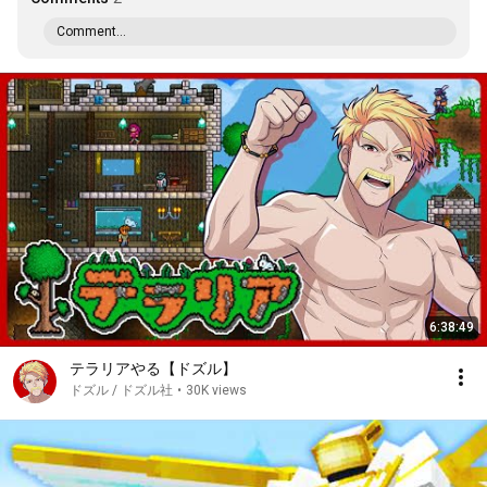
Comment...
6:38:49
テラリアやる【ドズル】
ドズル / ドズル社
•
30K views