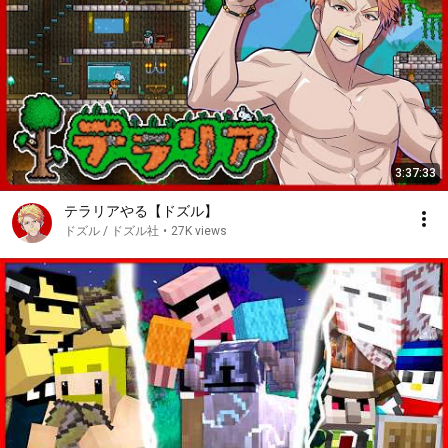
3:37:33
テラリアやる【ドズル】
ドズル / ドズル社
•
27K views