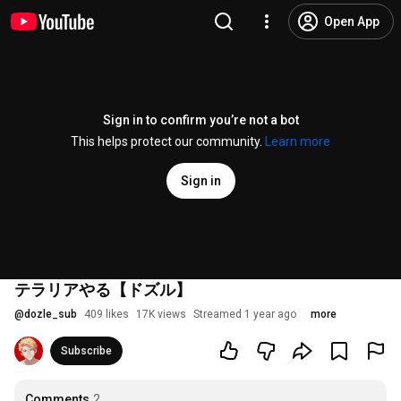
Open App
Sign in to confirm you’re not a bot
This helps protect our community.
Learn more
Sign in
テラリアやる【ドズル】
@
dozle_sub
409 likes
17K views
Streamed 1 year ago
more
Subscribe
Comments
2