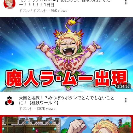
ー！！！！！1日目
ドズル / ドズル社
•
96K views
2:34:30
天国と地獄！？めつぼうボタンでとんでもないこと
に！【桃鉄ワールド】
ドズル社
•
307K views