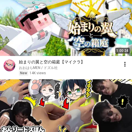
1:00:24
始まりの翼と空の箱庭【マイクラ】
おおはらMEN / ドズル社
New
14K views