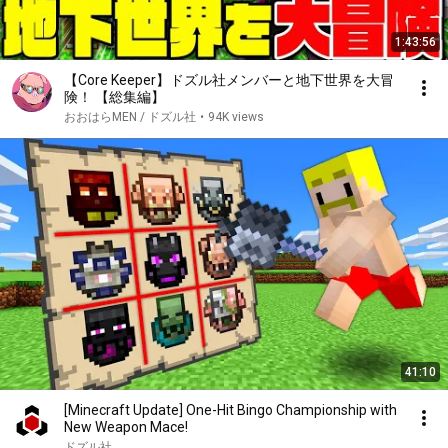
1:43:56
【Core Keeper】ドズル社メンバーと地下世界を大冒
険！ 【総集編】
おおはらMEN / ドズル社
•
94K views
41:10
[Minecraft Update] One-Hit Bingo Championship with
New Weapon Mace!
ドズル社