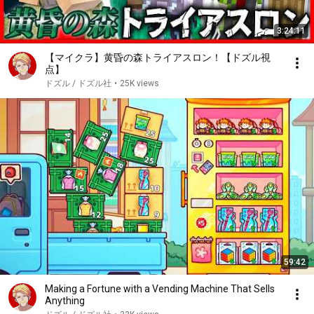
3:24:11
【マイクラ】黄昏の森トライアスロン！【ドズル視
点】
ドズル / ドズル社
•
25K views
59:42
Making a Fortune with a Vending Machine That Sells
Anything