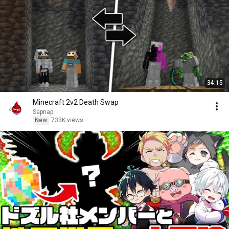
34:15
Minecraft 2v2 Death Swap
Sapnap
New
733K views