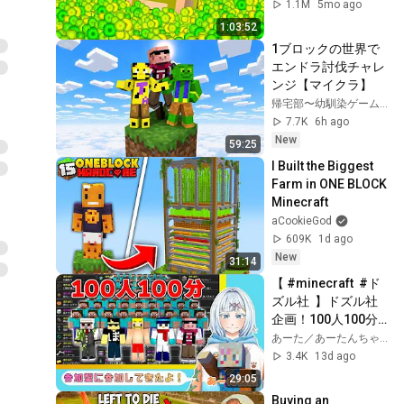
1.1M
5mo ago
1:03:52
1ブロックの世界で
エンドラ討伐チャレ
ンジ【マイクラ】
帰宅部〜幼馴染ゲーム実況〜
7.7K
6h ago
New
59:25
I Built the Biggest 
Farm in ONE BLOCK 
Minecraft
aCookieGod
609K
1d ago
New
31:14
【 #minecraft  #ド
ズル社  】ドズル社
企画！100人100分
でいくつ進捗達成で
あーた／あーたんちゃんねる
きるのか！！に参加
3.4K
13d ago
してきたよ！【あー
29:05
た視点】
Buying an 