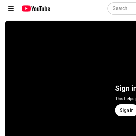
Sign i
This helps
Sign in