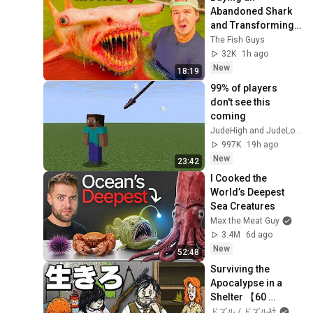
Abandoned Shark 
and Transforming 
It's Home...
The Fish Guys
32K
1h ago
New
18:19
99% of players 
don't see this 
coming
JudeHigh and JudeLow
997K
19h ago
New
23:42
I Cooked the 
World’s Deepest 
Sea Creatures
Max the Meat Guy
3.4M
6d ago
New
52:48
Surviving the 
Apocalypse in a 
Shelter 【60 
Seconds!】
ドズル / ドズル社