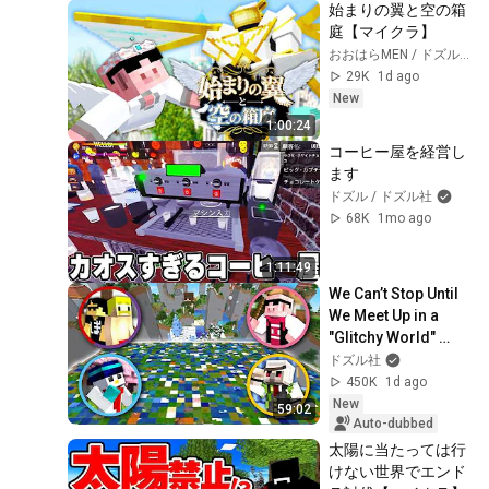
始まりの翼と空の箱
庭【マイクラ】
おおはらMEN / ドズル社
29K
1d ago
New
1:00:24
コーヒー屋を経営し
ます
ドズル / ドズル社
68K
1mo ago
1:11:49
We Can’t Stop Until 
We Meet Up in a 
"Glitchy World" 
Where Health Is 
ドズル社
Shared! [Minecraft]
450K
1d ago
New
59:02
Auto-dubbed
太陽に当たっては行
けない世界でエンド