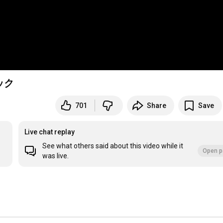
ック
701
Share
Save
Live chat replay
See what others said about this video while it
Open p
was live.