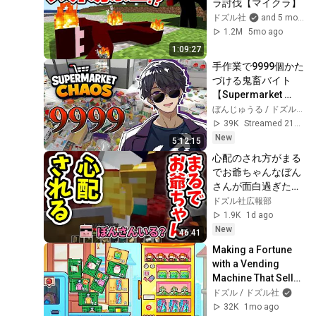
ラ討伐【マイクラ】
ドズル社
and 5 more
1.2M
5mo ago
1:09:27
手作業で9999個かた
づける鬼畜バイト
【Supermarket 
Chaos】
ぼんじゅうる / ドズル社
39K
Streamed 21h ago
New
5:12:15
心配のされ方がまる
でお爺ちゃんなぼん
さんが面白過ぎた
wwぼんおんの発狂
ドズル社広報部
シーンもありま
1.9K
1d ago
す！！【切り抜き】
New
46:41
Making a Fortune 
with a Vending 
Machine That Sells 
Anything
ドズル / ドズル社
32K
1mo ago