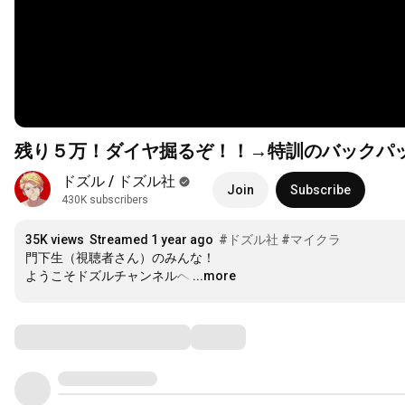
残り５万！ダイヤ掘るぞ！！→特訓のバックパ
ドズル / ドズル社
Join
Subscribe
430K subscribers
35K views
Streamed 1 year ago
#ドズル社
#マイクラ
門下生（視聴者さん）のみんな！

ようこそドズルチャンネルへ
…
...more
Comments