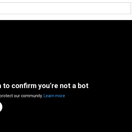
n to confirm you’re not a bot
 protect our community.
Learn more