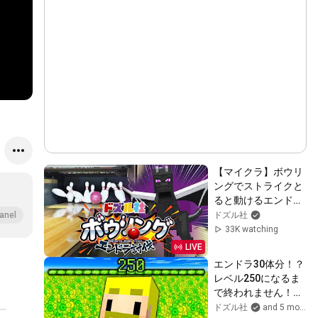
【マイクラ】ボウリ
ングでストライクと
ると動けるエンドラ
討伐【ドズル社生放
ドズル社
anel
送】
33K watching
LIVE
エンドラ30体分！？
レベル250になるま
で終われません！
【マイクラ】
ドズル社
and 5 more