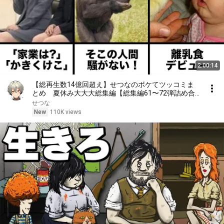
2:00:14
【総再生数14億回超え】せつなのボケてツッコミま
とめ 夏休み大大大総集編【総集編61〜72弾詰め合
わせ】
せつな
New
110K views