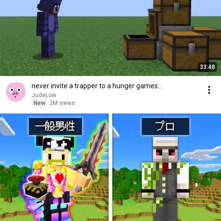
33:48
never invite a trapper to a hunger games...
JudeLow
New
2M views