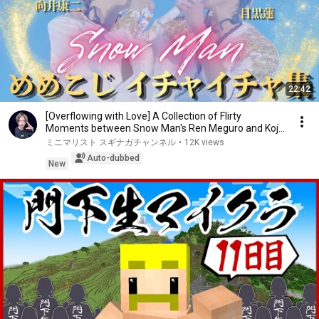
22:42
[Overflowing with Love] A Collection of Flirty
Moments between Snow Man's Ren Meguro and Koji
Mukai
ミニマリスト スギナガチャンネル
•
12K views
Auto-dubbed
New