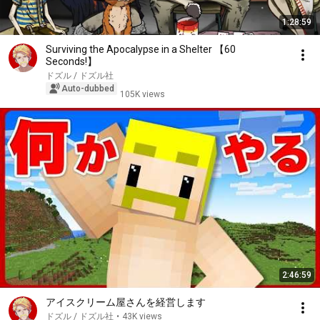
1:28:59
Surviving the Apocalypse in a Shelter 【60
Seconds!】
ドズル / ドズル社
Auto-dubbed
105K views
2:46:59
アイスクリーム屋さんを経営します
ドズル / ドズル社
•
43K views