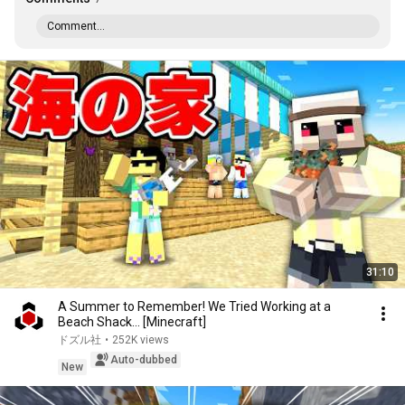
Comment...
31:10
A Summer to Remember! We Tried Working at a
Beach Shack... [Minecraft]
ドズル社
•
252K views
Auto-dubbed
New