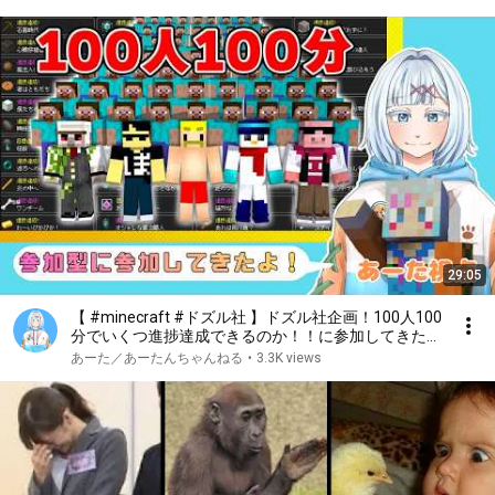
29:05
【 #minecraft #ドズル社 】ドズル社企画！100人100
分でいくつ進捗達成できるのか！！に参加してきた
よ！【あーた視点】
あーた／あーたんちゃんねる
•
3.3K views