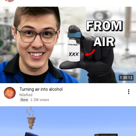
1:30:12
Turning air into alcohol
NileRed
New
2.2M views