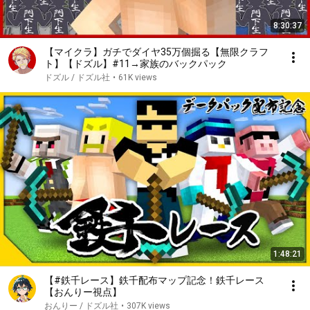
8:30:37
【マイクラ】ガチでダイヤ35万個掘る【無限クラフ
ト】【ドズル】#11→家族のバックパック
ドズル / ドズル社
•
61K views
1:48:21
【#鉄千レース】鉄千配布マップ記念！鉄千レース
【おんりー視点】
おんりー / ドズル社
•
307K views