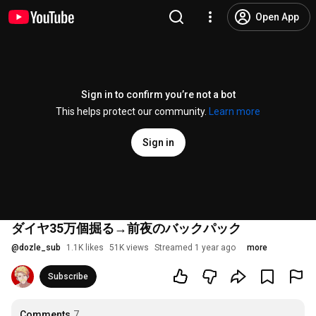
Open App
Sign in to confirm you’re not a bot
This helps protect our community.
Learn more
Sign in
ダイヤ35万個掘る→前夜のバックパック
@
dozle_sub
1.1K likes
51K views
Streamed 1 year ago
more
Subscribe
Comments
7