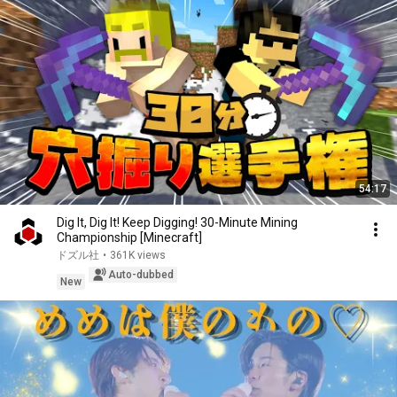
54:17
Dig It, Dig It! Keep Digging! 30-Minute Mining
Championship [Minecraft]
ドズル社
•
361K views
Auto-dubbed
New