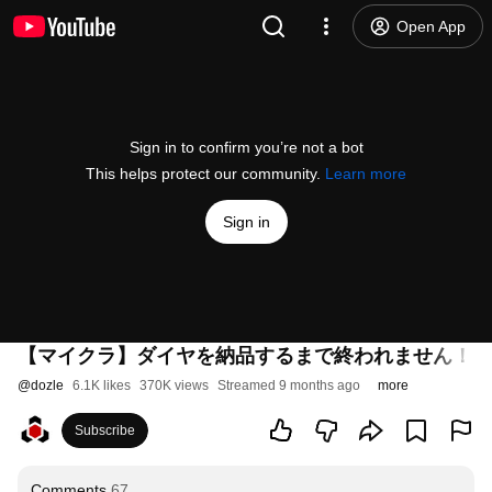
Open App
Sign in to confirm you’re not a bot
This helps protect our community.
Learn more
Sign in
【マイクラ】ダイヤを納品するまで終われません！【
@
dozle
6.1K likes
370K views
Streamed 9 months ago
more
Subscribe
Comments
67