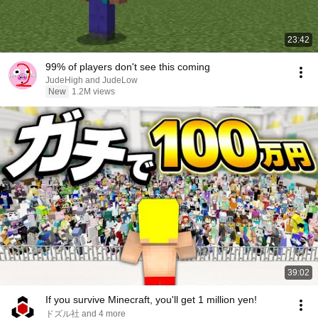
23:42
99% of players don't see this coming
JudeHigh and JudeLow
New
1.2M views
39:02
If you survive Minecraft, you'll get 1 million yen!
ドズル社 and 4 more