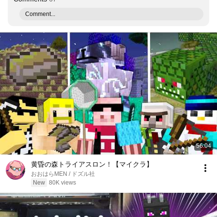
Comment...
56:04
黄昏の森トライアスロン！【マイクラ】
おおはらMEN / ドズル社
New
80K views