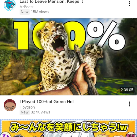
Last To Leave Mansion, Keeps It
MrBeast
New
15M views
2:39:05
I Played 100% of Green Hell
Floydson
New
327K views