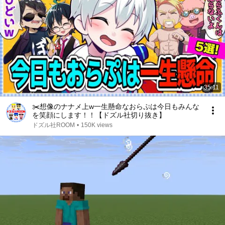
35:11
✂️想像のナナメ上w一生懸命なおらぷは今日もみんな
を笑顔にします！！【ドズル社切り抜き】
ドズル社ROOM
•
150K views