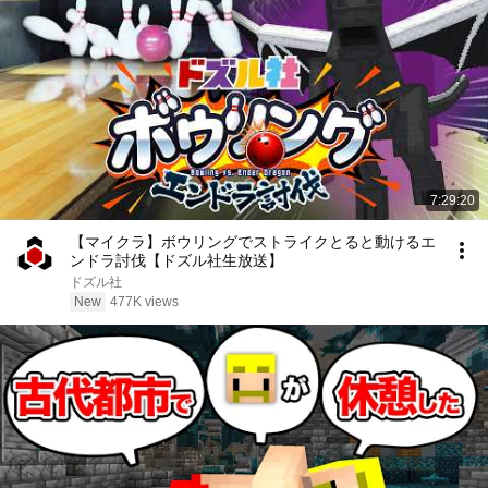
7:29:20
【マイクラ】ボウリングでストライクとると動けるエ
ンドラ討伐【ドズル社生放送】
ドズル社
New
477K views