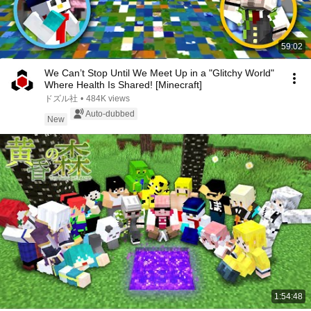
59:02
We Can’t Stop Until We Meet Up in a "Glitchy World"
Where Health Is Shared! [Minecraft]
ドズル社
•
484K views
Auto-dubbed
New
1:54:48