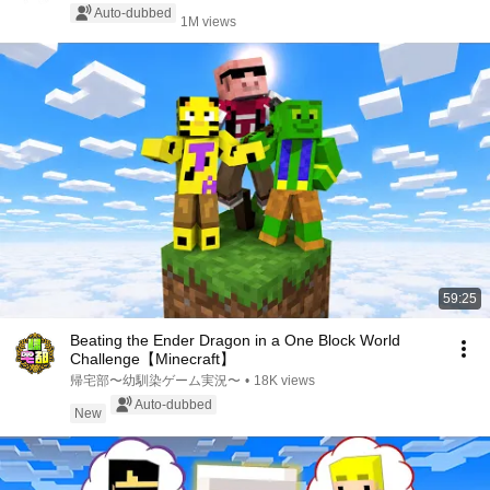
Auto-dubbed
1M views
59:25
Beating the Ender Dragon in a One Block World
Challenge【Minecraft】
帰宅部〜幼馴染ゲーム実況〜
•
18K views
Auto-dubbed
New