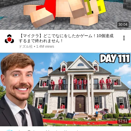
30:04
【マイクラ】どこでなにをしたかゲーム！10個達成
するまで終われません！
ドズル社
•
1.4M views
57:51