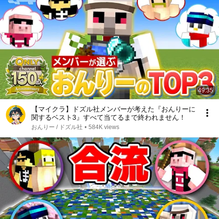
49:35
【マイクラ】ドズル社メンバーが考えた『おんりーに
関するベスト3』すべて当てるまで終われません！
おんりー / ドズル社
•
584K views