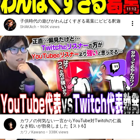
11:12
子供時代の遊びがわんぱくすぎる葛葉にビビる釈迦
SHAKAch
•
960K views
14:26
カワノの何気ない一言からYouTube対Twitchの仁義
なき戦いが勃発しました【スト6】
カワノKawano
•
338K views