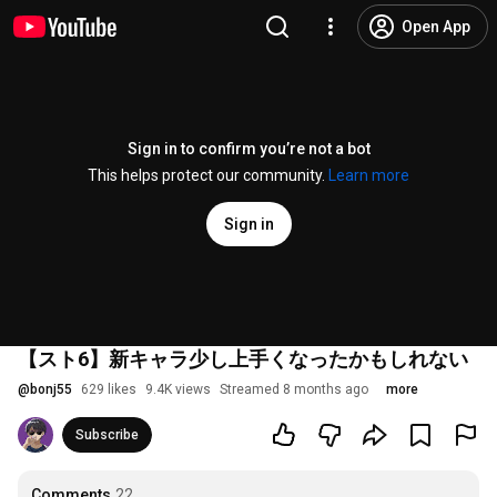
Open App
Sign in to confirm you’re not a bot
This helps protect our community.
Learn more
Sign in
【スト6】新キャラ少し上手くなったかもしれない
@
bonj55
629 likes
9.4K views
Streamed 8 months ago
more
Subscribe
Comments
22