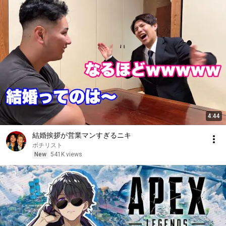
4:44
結婚挨拶が営業マンすぎるニキ
ボチリスト
New
541K views