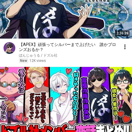
2:36:39
【APEX】頑張ってシルバーまで上げたい 誰かブロ
ンズおるか？
ぼんじゅうる / ドズル社
New
12K views