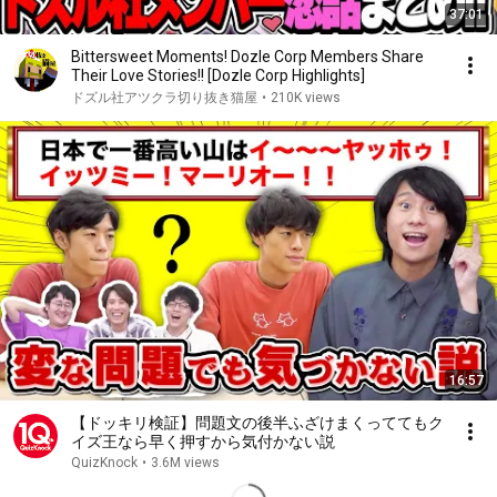
37:01
Bittersweet Moments! Dozle Corp Members Share
Their Love Stories!! [Dozle Corp Highlights]
ドズル社アツクラ切り抜き猫屋
•
210K views
16:57
【ドッキリ検証】問題文の後半ふざけまくっててもク
イズ王なら早く押すから気付かない説
QuizKnock
•
3.6M views