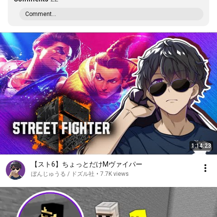
Comment...
1:14:23
【スト6】ちょっとだけMヴァイパー
ぼんじゅうる / ドズル社
•
7.7K views