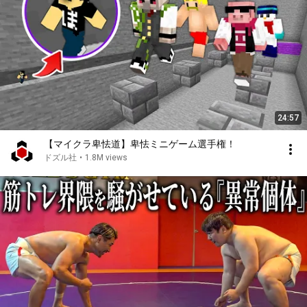
24:57
【マイクラ卑怯道】卑怯ミニゲーム選手権！
ドズル社
•
1.8M views