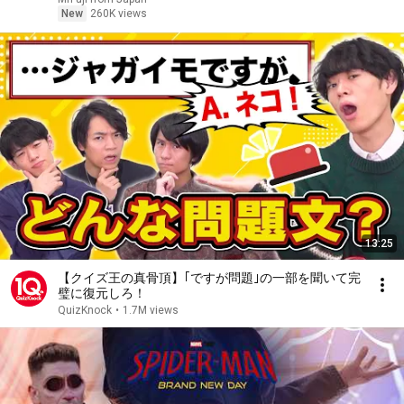
New
260K views
13:25
【クイズ王の真骨頂】｢ですが問題｣の一部を聞いて完
璧に復元しろ！
QuizKnock
•
1.7M views