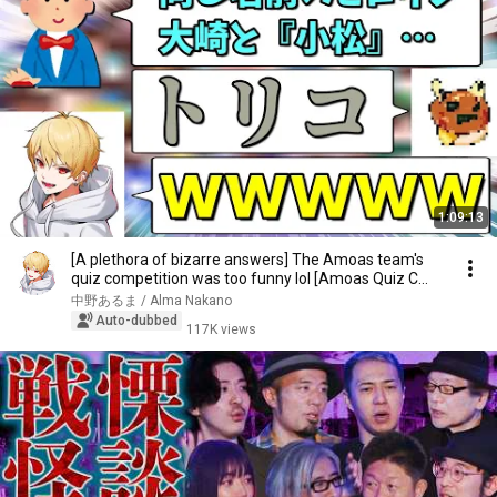
1:09:13
[A plethora of bizarre answers] The Amoas team's
quiz competition was too funny lol [Amoas Quiz C...
中野あるま / Alma Nakano
Auto-dubbed
117K views