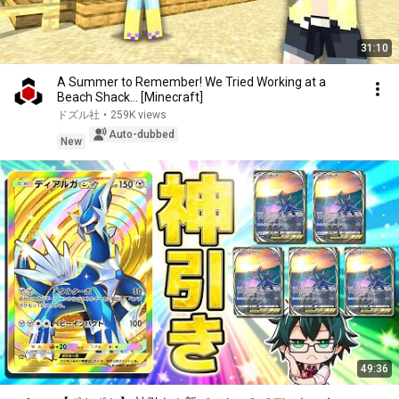
31:10
A Summer to Remember! We Tried Working at a
Beach Shack... [Minecraft]
ドズル社
•
259K views
Auto-dubbed
New
49:36