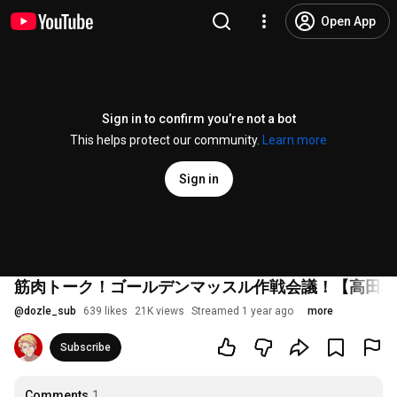
Open App
Sign in to confirm you’re not a bot
This helps protect our community.
Learn more
Sign in
筋肉トーク！ゴールデンマッスル作戦会議！【高田村
@
dozle_sub
639 likes
21K views
Streamed 1 year ago
more
Subscribe
Comments
1