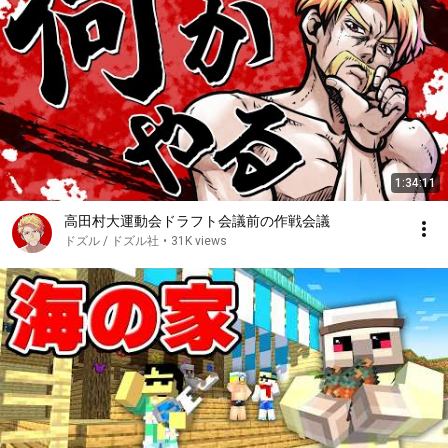
1:34:11
高田村大運動会ドラフト会議前の作戦会議
ドズル / ドズル社
•
31K views