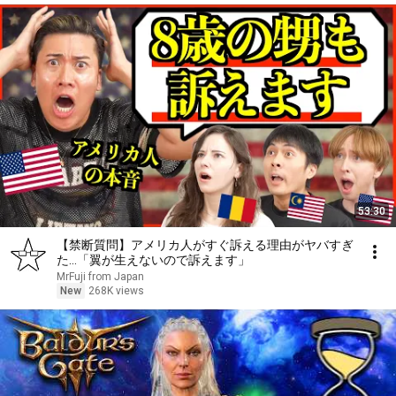
53:30
【禁断質問】アメリカ人がすぐ訴える理由がヤバすぎ
た…「翼が生えないので訴えます」
MrFuji from Japan
New
268K views