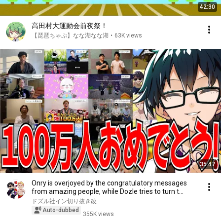
42:30
高田村大運動会前夜祭！
【琵琶ちゃぷ】なな湖なな湖
•
63K views
35:47
Onry is overjoyed by the congratulatory messages
from amazing people, while Dozle tries to turn t...
ドズル社イン切り抜き改
Auto-dubbed
355K views