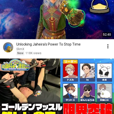
52:40
Unlocking Jaheira's Power To Stop Time
SlimX
New
118K views