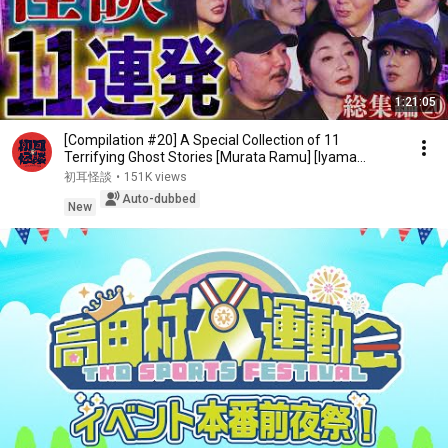
1:21:05
[Compilation #20] A Special Collection of 11
Terrifying Ghost Stories [Murata Ramu] [Iyama
Ryokic...
初耳怪談
•
151K views
Auto-dubbed
New