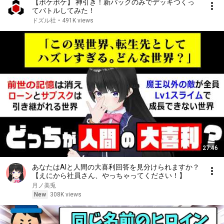
【ポケポケ】 神引き！新パックのみでデッキつくっ
てバトルしてみた！
ドズル社
•
491K views
27:46
あなたはAIと人間の大喜利回答を見分けられますか？
【えにから社員さん、やっちゃってください！】
月ノ美兎
New
308K views