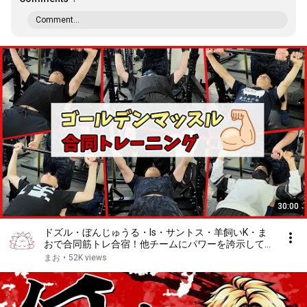
Comment...
30:00
ドズル・ぼんじゅうる・Is・サントス・羊飼いK・ま
おで合同筋トレ合宿！他チームにパワーを誇示してい
く動画【ゴールデンマッスル】#高田村大運動会
まお
•
52K views