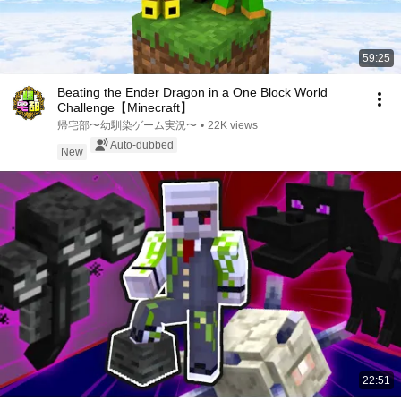
59:25
Beating the Ender Dragon in a One Block World
Challenge【Minecraft】
帰宅部〜幼馴染ゲーム実況〜
•
22K views
Auto-dubbed
New
22:51