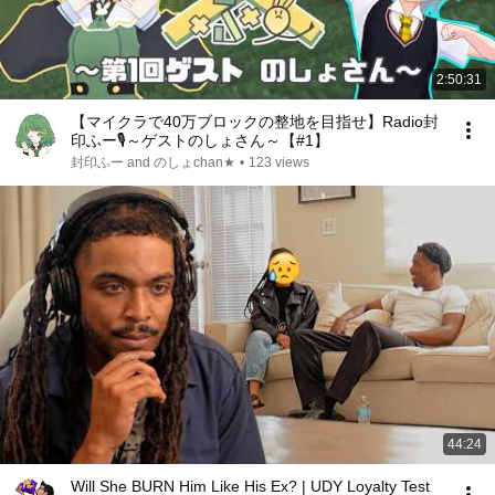
2:50:31
【マイクラで40万ブロックの整地を目指せ】Radio封
印ふー🎙️～ゲストのしょさん～【#1】
封印ふー and のしょchan★
•
123 views
44:24
Will She BURN Him Like His Ex? | UDY Loyalty Test