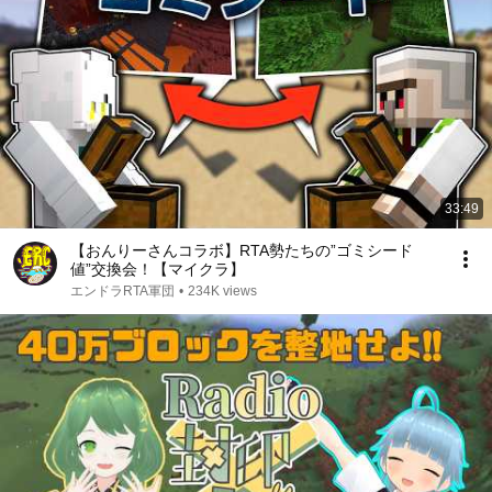
33:49
【おんりーさんコラボ】RTA勢たちの”ゴミシード
値”交換会！【マイクラ】
エンドラRTA軍団
•
234K views