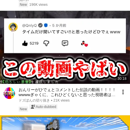
SB737
New
196K views
30:18
おんりーがひでぇとコメントした伝説の動画！！！！
wwwwぎゃくに、これひどくないと思った視聴者はい
る？？www【切り抜き】
ドズぼんの切り抜き
•
21K views
Auto-dubbed
New