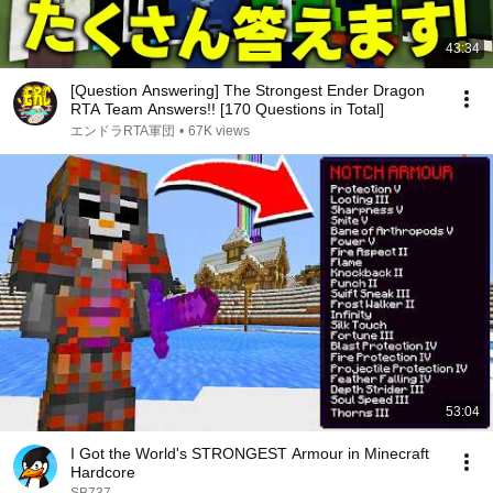
43:34
[Question Answering] The Strongest Ender Dragon
RTA Team Answers!! [170 Questions in Total]
エンドラRTA軍団
•
67K views
53:04
I Got the World's STRONGEST Armour in Minecraft
Hardcore