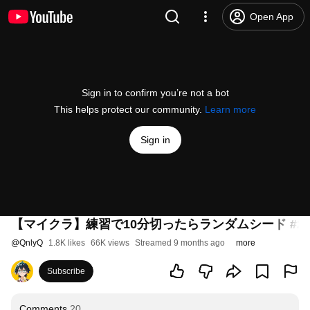
Open App
Sign in to confirm you’re not a bot
This helps protect our community.
Learn more
Sign in
【マイクラ】練習で10分切ったらランダムシード #2
@
QnlyQ
1.8K likes
66K views
Streamed 9 months ago
more
Subscribe
Comments
20