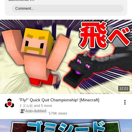
Comment...
32:01
"Fly!" Quick Quit Championship! [Minecraft]
ドズル社 and 5 more
Auto-dubbed
579K views