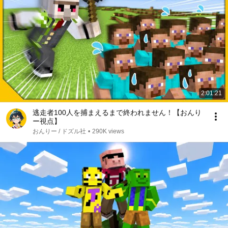
2:01:21
逃走者100人を捕まえるまで終われません！【おんり
ー視点】
おんりー / ドズル社
•
290K views