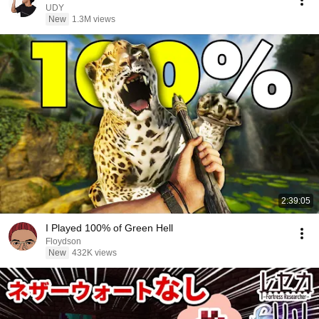
UDY
New
1.3M views
2:39:05
I Played 100% of Green Hell
Floydson
New
432K views