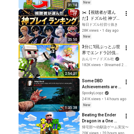
New
31:14
✂️【視聴者が選ん
だ】ドズル社 神プレ
イランキング
毎日ドズル社切り抜き
TOP23【マイクラ切
28K views
•
1 day ago
り抜き】
New
25:50
3分に1回ぶっとぶ世
界でエンドラ討伐！
するまで重大告知で
おんりー / ドズル社
きません【おんりー
182K views
•
Streamed 2 months ago
視点】
2:54:21
Some DBD 
Achievements are 
Ridiculous! - Ep. 2
SpookyLoopz
241K views
•
14 hours ago
New
1:35:38
Beating the Ender 
Dragon in a One 
Block World 
帰宅部〜幼馴染ゲーム実況〜
Challenge【Minecra
20K views
•
20 hours ago