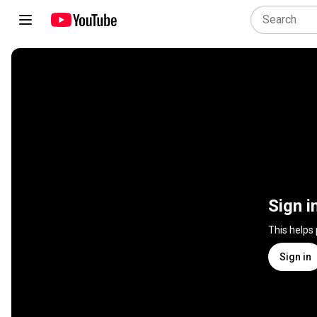
Sign i
This helps
Sign in