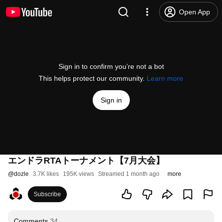
Open App
Sign in to confirm you’re not a bot
This helps protect our community.
Learn more
Sign in
エンドラRTAトーナメント【7月大会】
@
dozle
3.7K likes
195K views
Streamed 1 month ago
more
Subscribe
Comments
34