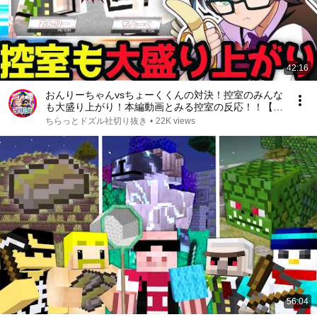
42:16
おんりーちゃんvsちょーくくんの対決！控室のみんな
も大盛り上がり！本編動画とみる控室の反応！！【ド
ズル社/切り抜き】【おんりー】
ちらっとドズル社切り抜き
•
22K views
56:04