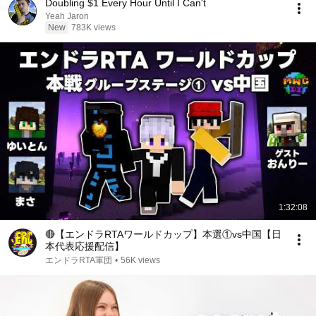
Doubling $1 Every Hour Until I Can't
Yeah Jaron
New
783K views
1:32:08
🔴【エンドラRTAワールドカップ】本選①vs中国【日
本代表応援配信】
エンドラRTA軍団
•
56K views