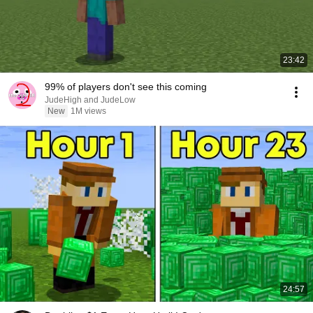
23:42
99% of players don't see this coming
JudeHigh and JudeLow
New
1M views
24:57