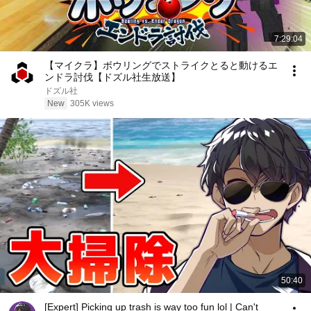
7:29:04
【マイクラ】ボウリングでストライクとると動けるエ
ンドラ討伐【ドズル社生放送】
ドズル社
New
305K views
50:40
[Expert] Picking up trash is way too fun lol | Can't