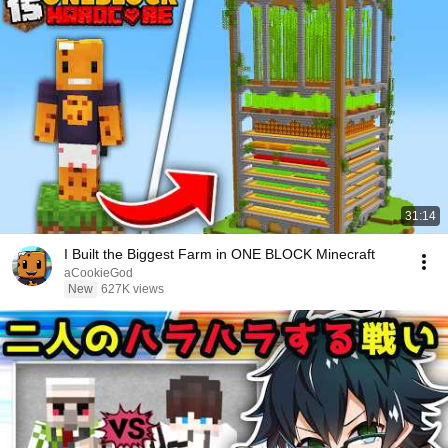
31:14
I Built the Biggest Farm in ONE BLOCK Minecraft
aCookieGod
New
627K views