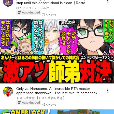
stop until this desert island is clean【Resto...
ぼんじゅうる / ドズル社
Auto-dubbed
77K views
30:14
Only vs. Harusame: An incredible RTA master-
apprentice showdown!! The last-minute comeback
was in...
ドズル社食堂 【ドズル社切り抜き】
Auto-dubbed
41K views