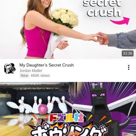
33:36
My Daughter's Secret Crush
Jordan Matter
New
466K views