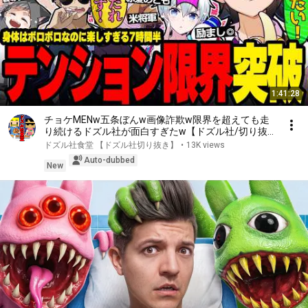
1:41:28
チョケMENw五条ぼんw画像詐欺w限界を超えても走
り続けるドズル社が面白すぎたw【ドズル社/切り抜
き】【ドズル/ぼんじゅうる/おおはらMEN/おんりー/
ドズル社食堂 【ドズル社切り抜き】
•
13K views
おらふくん/ネコおじ】
Auto-dubbed
New