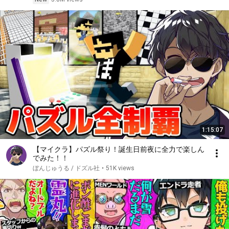
1:15:07
【マイクラ】パズル祭り！誕生日前夜に全力で楽しん
でみた！！
ぼんじゅうる / ドズル社
•
51K views