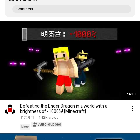
Comment...
54:11
Defeating the Ender Dragon in a world with a
brightness of -1000%! [Minecraft]
ドズル社
•
142K views
Auto-dubbed
New