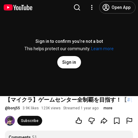
Open App
Sign in to confirm you’re not a bot
This helps protect our community.
Learn more
Sign in
【マイクラ】ゲームセンター全制覇を目指す！【
#⁠
@
bonj55
3.9K likes
123K views
Streamed 1 year ago
more
Subscribe
Comments
51