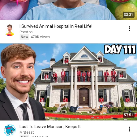
33:31
I Survived Animal Hospital In Real Life!
Preston
New
470K views
57:51
Last To Leave Mansion, Keeps It
MrBeast