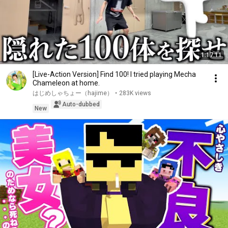
1:17:11
[Live-Action Version] Find 100! I tried playing Mecha
Chameleon at home.
はじめしゃちょー（hajime）
•
283K views
Auto-dubbed
New