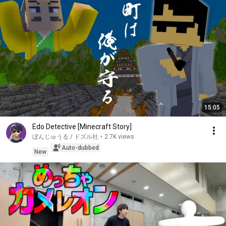
15:05
Edo Detective [Minecraft Story]
ぼんじゅうる / ドズル社
•
2.7K views
Auto-dubbed
New