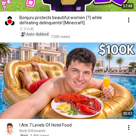
57:48
Bonjuru protects beautiful women (?) while
defeating delinquents! [Minecraft]
ドズル社
Auto-dubbed
720K views
30:02
I Ate 7 Levels Of Hotel Food
Nick DiGiovanni
New
5.8M views