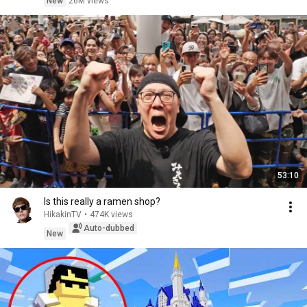
New
26M views
53:10
Is this really a ramen shop?
HikakinTV
•
474K views
Auto-dubbed
New