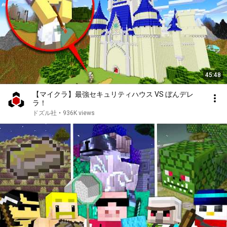
45:48
【マイクラ】最強セキュリティハウス VS ぼんデレ
ラ！
ドズル社
•
936K views