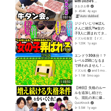
with Dozle's 
Bonjuru! But the 
きおきお🟢
beef tongue never 
454K
4y ago
runs out,...
Auto-dubbed
33:19
ジジイいじりwぼん
さんに彼氏?!w女の
子3人に囲まれてタ
ジタジなじゅるじゅ
ドズル社食堂 【ドズル社切り抜き】
るが面白すぎた
120K
1y ago
w【ドズル社/切り抜
10:30
き】【ぼんじゅう
エンドラ30体分！？
る/飛良ひかり/羽流
レベル250になるま
鷲りりり/花奏かの
で終われません！
ん】【ななしいんく
【マイクラ】
ドズル社
and 5 more
麻雀】
1.1M
5mo ago
1:03:52
【神回】失格のルー
ルを追加し続けた
ら、混乱の末に爆笑
の奇跡が起きた【生
QuizKnock
き残れ！】
5.5M
1y ago