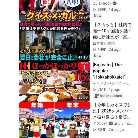
かかりすぎwww
QuizKnock
360K
1d ago
New
12:29
【スカッと】社内で
唯一10ヶ国語を話す
俺に新社長が「高卒
は不要！クビか給料
日本文化物語
５円か選べ」と言っ
149K
2d ago
てきた。そのまま辞
New
1:44:10
めた結果
[Big eater] The 
popular 
"Hokkahokkatei" 
general election! ️ 
ぞうさんパクパク 一人でできるもん
My honest 
261K
1y ago
impressions after 
Auto-dubbed
28:08
trying al...
【今年もカオスでし
た】2025をメンバー
と振り返る！爆笑シ
ーンTOP10！
ドズル社
and 5 more
804K
7mo ago
1:17:34