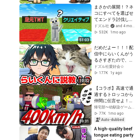
まさかの展開！？ネ
コにすべてを選ばせ
てエンドラ討伐して
みた【マイクラ】
ドズル社
and 4 more
532K
1mo ago
51:03
だめだよー！！！配
信中にらいくんがう
るさすぎたので、お
んりーが、説教する
ドズル社愛好会☆
珍しい瞬
177K
1y ago
間！？？？？【ドズ
10:32
ル社/切り抜き】
【コラボ】高速で通
過するトロッコから
仲間に伝言せよ！！
トロッコゲームにさ
帰宅部〜幼馴染ゲーム実況〜 and さんちゃんく！
んちゃんく！参
77K
1mo ago
戦！！【絶叫】
Auto-dubbed
59:31
A high-quality beef 
tongue eating party 