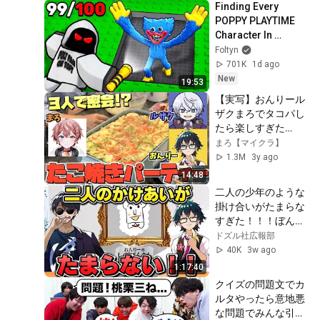
Finding Every 
POPPY PLAYTIME 
Character In 
Roblox..
Foltyn
701K
1d ago
New
19:53
【実写】おんりール
ザクまろでタコパし
たら楽しすぎた
www【おんりー・ル
まろ【マイクラ】
ザク】
1.3M
3y ago
14:48
二人の少年のような
掛け合いがたまらな
すぎた！！！ぼんさ
んと全ドズル社メン
ドズル社広報部
バーのアキネイター
40K
3w ago
バトルまとめ！！！
1:17:40
【切り抜き】
クイズの問題文でカ
ルタやったら意地悪
な問題でみんな引っ