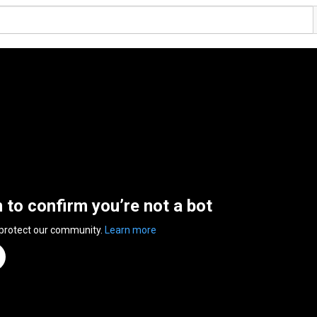
n to confirm you’re not a bot
 protect our community.
Learn more