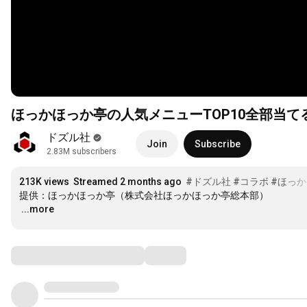
ほっかほっか亭の人気メニューTOP10全部当
ドズル社
Join
Subscribe
2.83M subscribers
213K views
Streamed 2 months ago
#ドズル社
#コラボ
#ほっ
…
...more
Comments