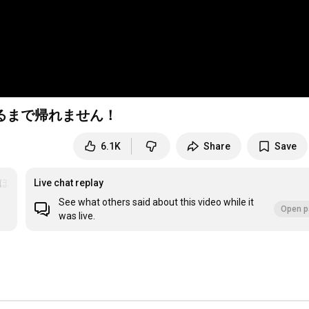
てるまで帰れません！
6.1K
Share
Save
かほっか亭
Live chat replay
See what others said about this video while it
Open p
was live.