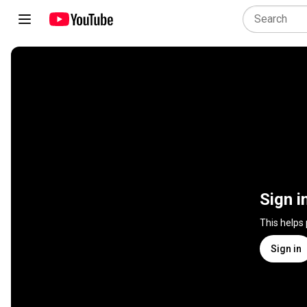
Sign i
This helps
Sign in