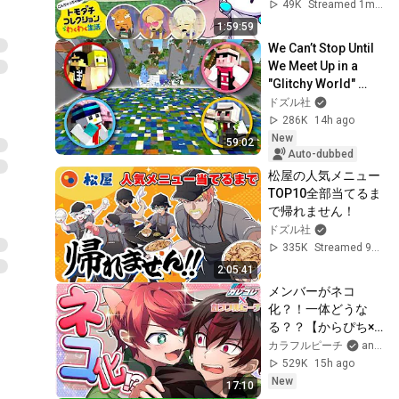
ドズル社】
49K
Streamed 1mo ago
1:59:59
We Can’t Stop Until 
We Meet Up in a 
"Glitchy World" 
Where Health Is 
ドズル社
Shared! [Minecraft]
286K
14h ago
New
59:02
Auto-dubbed
松屋の人気メニュー
TOP10全部当てるま
で帰れません！
ドズル社
335K
Streamed 9mo ago
2:05:41
メンバーがネコ
化？！一体どうな
る？？【からぴち×
混血のカレコレ】
カラフルピーチ
and 混血のカレコレ
【前編】
529K
15h ago
New
17:10