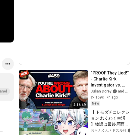
“PROOF They Lied!” 
- Charlie Kirk 
Investigator vs. 
Forensics Expert 
Julian Dorey
and Baron Coleman
anel
on COVERUP | 
169K
7h ago
Baron & JSM • 459
New
4:16:49
【 トモダチコレクシ
ョン わくわく生活 
】物語は最終局面
へ...！【おらふくん/
おらふくん / ドズル社