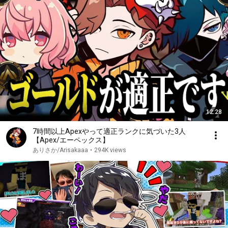
12:28
7時間以上Apexやって適正ランクに気づいた3人
【Apex/エーペックス】
ありさか/Arisakaaa
•
294K views