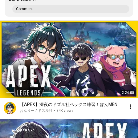
Comment...
2:24:05
【APEX】深夜のドズル社ペックス練習！ぼんMEN
おんりー / ドズル社
•
34K views