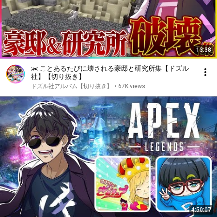
13:38
✂️ ことあるたびに壊される豪邸と研究所集【ドズル
社】【切り抜き】
ドズル社アルバム【切り抜き】
•
67K views
4:50:07