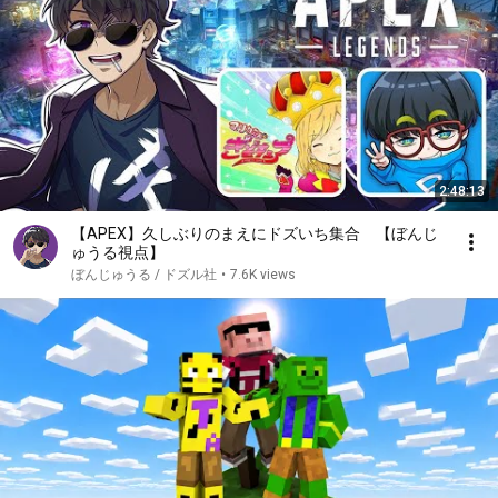
2:48:13
【APEX】久しぶりのまえにドズいち集合 【ぼんじ
ゅうる視点】
ぼんじゅうる / ドズル社
•
7.6K views