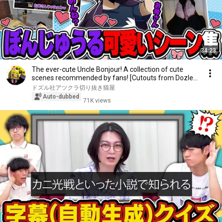
34:23
The ever-cute Uncle Bonjour! A collection of cute
scenes recommended by fans! [Cutouts from Dozle...
ドズル社アツクラ切り抜き猫屋
Auto-dubbed
71K views