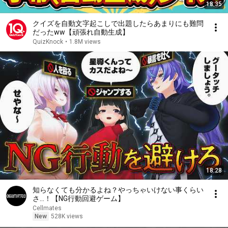
18:35
クイズを自動文字起こしで出題したらあまりにも難問
だったww【頑張れ自動生成】
QuizKnock
•
1.8M views
18:28
知らなくても分かるよね？やっちゃいけない事くらい
さ…！【NG行動回避ゲーム】
Cellmates
New
528K views