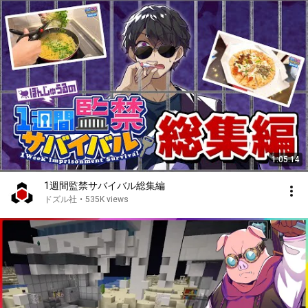
1:05:14
1週間監禁サバイバル総集編
ドズル社
•
535K views