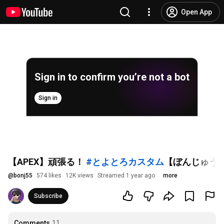
Open App
Sign in to confirm you’re not a bot
Sign in
【APEX】頑張る！
#とよとろカスタム
【ぼんじゅう
@
bonj55
574 likes
12K views
Streamed 1 year ago
more
Subscribe
Comments
11