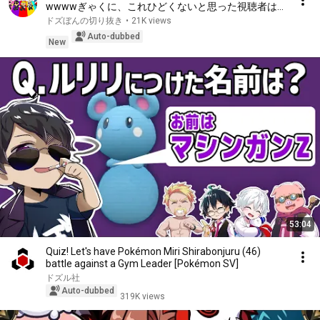
wwwwぎゃくに、これひどくないと思った視聴者は
いる？？www【切り抜き】
ドズぼんの切り抜き
•
21K views
Auto-dubbed
New
53:04
Quiz! Let's have Pokémon Miri Shirabonjuru (46)
battle against a Gym Leader [Pokémon SV]
ドズル社
Auto-dubbed
319K views