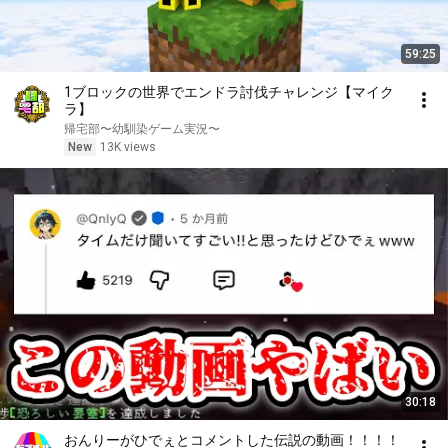
59:25
1ブロックの世界でエンドラ討伐チャレンジ【マイク
ラ】
帰宅部〜幼馴染ゲーム実況〜
New
13K views
30:18
おんりーがひでぇとコメントした伝説の動画！！！！