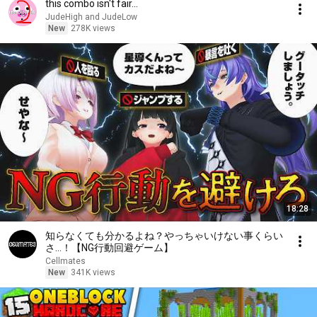
this combo isn't fair...
JudeHigh and JudeLow
New
278K views
18:28
知らなくても分かるよね？やっちゃいけない事くらい
さ…！【NG行動回避ゲーム】
Cellmates
New
341K views