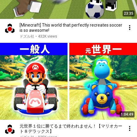
23:35
[Minecraft] This world that perfectly recreates soccer
is so awesome!
ドズル社
•
432K views
1:04:49
元世界１位に勝てるまで終われません！【マリオカー
ト８デラックス】