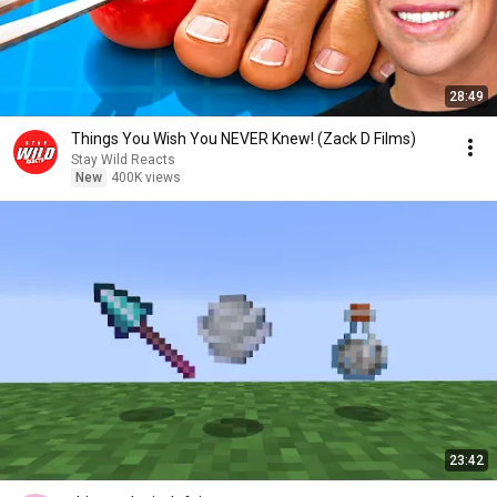
28:49
Things You Wish You NEVER Knew! (Zack D Films)
Stay Wild Reacts
New
400K views
23:42