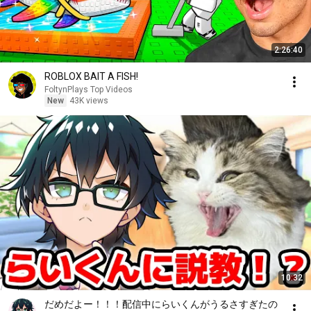
2:26:40
ROBLOX BAIT A FISH!
FoltynPlays Top Videos
New
43K views
10:32
だめだよー！！！配信中にらいくんがうるさすぎたの