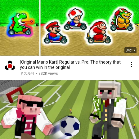
34:17
[Original Mario Kart] Regular vs. Pro: The theory that
you can win in the original
ドズル社
•
332K views