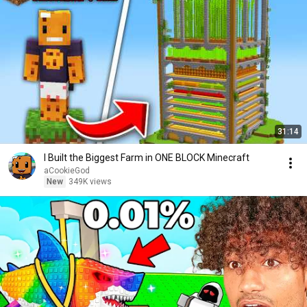
31:14
I Built the Biggest Farm in ONE BLOCK Minecraft
aCookieGod
New
349K views