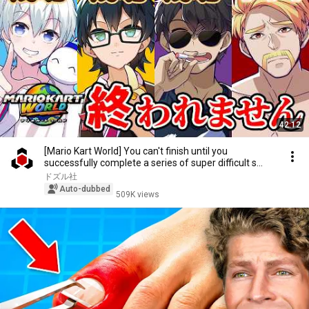
42:12
[Mario Kart World] You can't finish until you
successfully complete a series of super difficult s...
ドズル社
Auto-dubbed
509K views