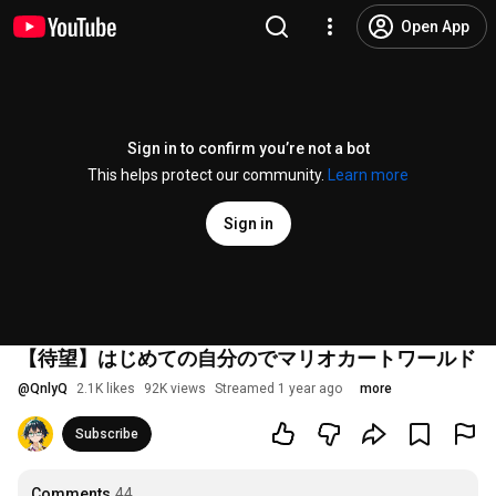
Open App
Sign in to confirm you’re not a bot
This helps protect our community.
Learn more
Sign in
【待望】はじめての自分のでマリオカートワールド
@
QnlyQ
2.1K likes
92K views
Streamed 1 year ago
more
Subscribe
Comments
44