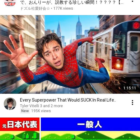
で、おんりーが、説教する珍しい瞬間！？？？？【ド
ズル社/切り抜き】
ドズル社愛好会☆
•
177K views
1:15:11
Every Superpower That Would SUCK In Real Life..
Tyler Vitelli 3 and 2 more
New
195K views