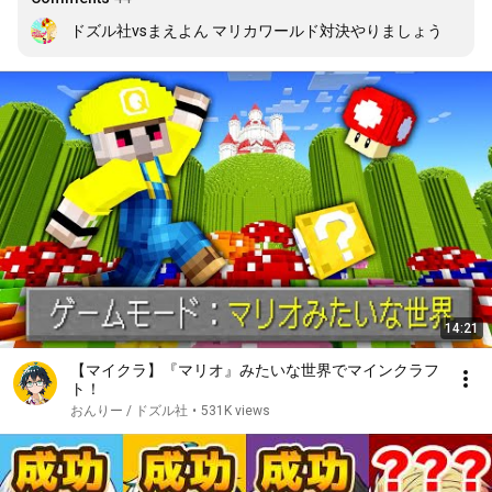
ドズル社vsまえよん マリカワールド対決やりましょう
14:21
【マイクラ】『マリオ』みたいな世界でマインクラフ
ト！
おんりー / ドズル社
•
531K views